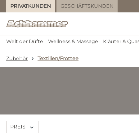
PRIVATKUNDEN
GESCHÄFTSKUNDEN
m Hauptinhalt springen
Zur Suche springen
Zur Hauptnavigation springen
Welt der Düfte
Wellness & Massage
Kräuter & Qua
Zubehör
Textilien/Frottee
PREIS