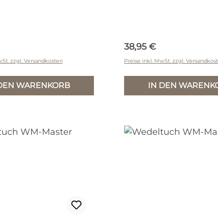
r Preis:
Regulärer Preis:
38,95 €
wSt. zzgl. Versandkosten
Preise inkl. MwSt. zzgl. Versandkos
 DEN WARENKORB
IN DEN WARENK