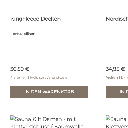
KingFleece Decken
Nordisc
Farbe:
silber
Regulärer Preis:
Reguläre
36,50 €
34,95 €
Preise inkl. MwSt. zzgl. Versandkosten
Preise inkl. M
IN DEN WARENKORB
IN