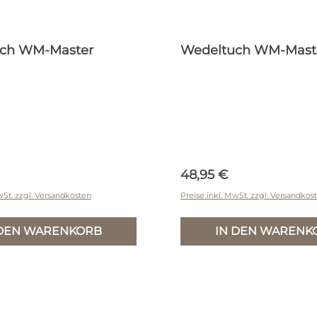
ch WM-Master
Wedeltuch WM-Mast
r Preis:
Regulärer Preis:
48,95 €
wSt. zzgl. Versandkosten
Preise inkl. MwSt. zzgl. Versandkos
 DEN WARENKORB
IN DEN WARENK