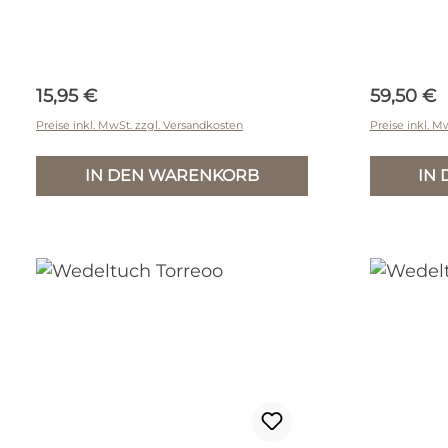
Regulärer Preis:
Reguläre
15,95 €
59,50 €
Preise inkl. MwSt. zzgl. Versandkosten
Preise inkl. M
IN DEN WARENKORB
IN