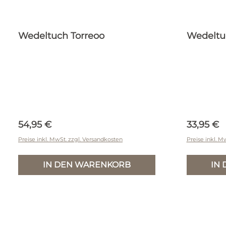
Wedeltuch Torreoo
Wedeltu
Regulärer Preis:
Reguläre
54,95 €
33,95 €
Preise inkl. MwSt. zzgl. Versandkosten
Preise inkl. M
IN DEN WARENKORB
IN