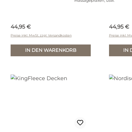
Massagepraxen, usw.
Regulärer Preis:
Reguläre
44,95 €
44,95 €
Preise inkl. MwSt. zzgl. Versandkosten
Preise inkl. M
IN DEN WARENKORB
IN