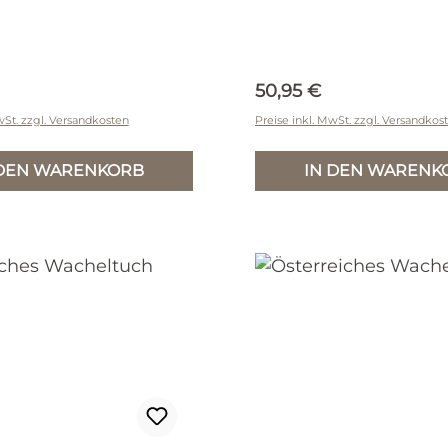
r Preis:
Regulärer Preis:
50,95 €
wSt. zzgl. Versandkosten
Preise inkl. MwSt. zzgl. Versandkos
 DEN WARENKORB
IN DEN WARENK