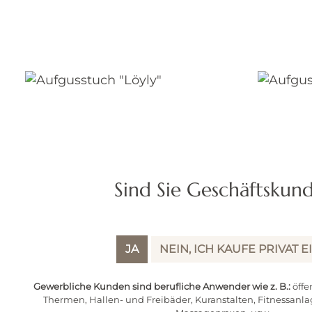
Sind Sie Geschäftskun
JA
NEIN, ICH KAUFE PRIVAT E
Aufgusstuch "Löyly"
Aufgusst
Gewerbliche Kunden sind berufliche Anwender wie z. B.:
öffe
Thermen, Hallen- und Freibäder, Kuranstalten, Fitnessanla