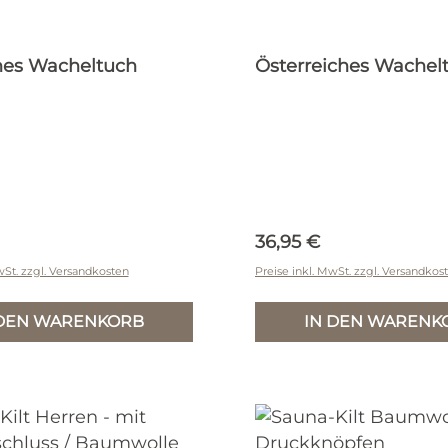
hes Wacheltuch
Österreiches Wachel
r Preis:
Regulärer Preis:
36,95 €
wSt. zzgl. Versandkosten
Preise inkl. MwSt. zzgl. Versandkos
 DEN WARENKORB
IN DEN WARENK