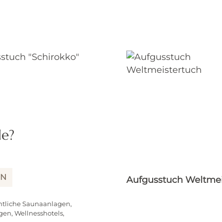
de?
IN
uch "Schirokko"
Aufgusstuch Weltmei
ntliche Saunaanlagen,
gen, Wellnesshotels,