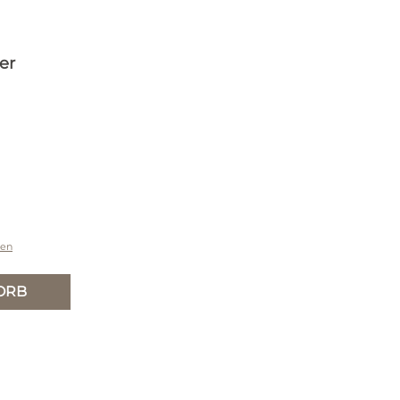
er
ten
ORB