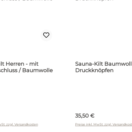
lt Herren - mit
Sauna-Kilt Baumwoll
schluss / Baumwolle
Druckknöpfen
r Preis:
Regulärer Preis:
35,50 €
wSt. zzgl. Versandkosten
Preise inkl. MwSt. zzgl. Versandkos