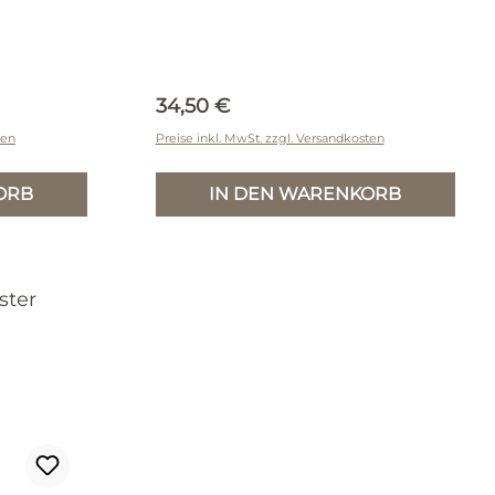
Regulärer Preis:
34,50 €
ten
Preise inkl. MwSt. zzgl. Versandkosten
ORB
IN DEN WARENKORB