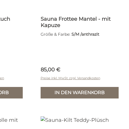
tuch
Sauna Frottee Mantel - mit
Kapuze
Größe & Farbe:
S/M /anthrazit
Regulärer Preis:
85,00 €
ten
Preise inkl. MwSt. zzgl. Versandkosten
ORB
IN DEN WARENKORB