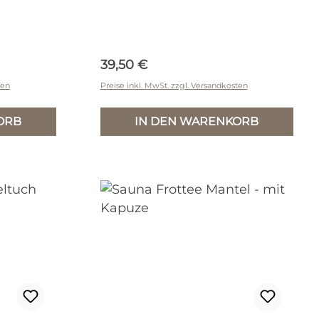
Regulärer Preis:
39,50 €
ten
Preise inkl. MwSt. zzgl. Versandkosten
ORB
IN DEN WARENKORB