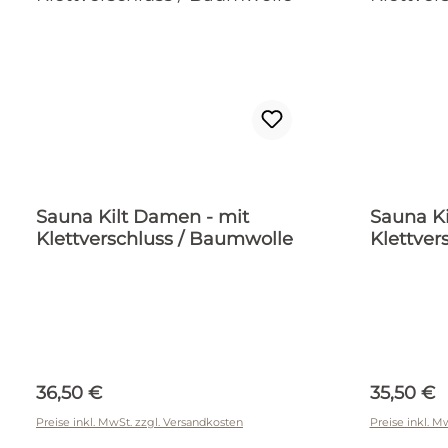
Sauna Kilt Damen - mit
Sauna Ki
Klettverschluss / Baumwolle
Klettver
Regulärer Preis:
Reguläre
36,50 €
35,50 €
Preise inkl. MwSt. zzgl. Versandkosten
Preise inkl. M