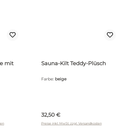
e mit
Sauna-Kilt Teddy-Plüsch
Farbe:
beige
Regulärer Preis:
32,50 €
ten
Preise inkl. MwSt. zzgl. Versandkosten