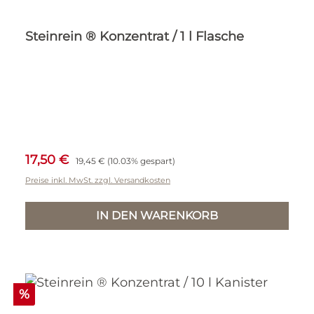
Steinrein ® Konzentrat / 1 l Flasche
Verkaufspreis:
Regulärer Preis:
17,50 €
19,45 €
(10.03% gespart)
Preise inkl. MwSt. zzgl. Versandkosten
IN DEN WARENKORB
Rabatt
%