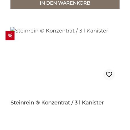
IN DEN WARENKORB
Rabatt
%
Steinrein ® Konzentrat / 3 l Kanister