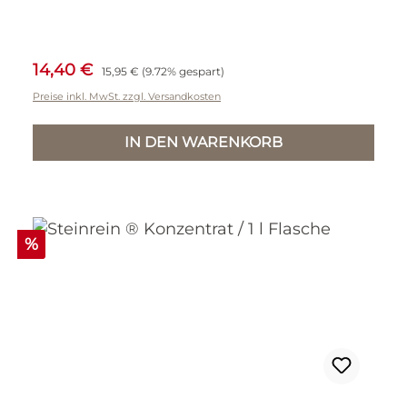
Verkaufspreis:
Regulärer Preis:
14,40 €
15,95 €
(9.72% gespart)
Preise inkl. MwSt. zzgl. Versandkosten
IN DEN WARENKORB
Rabatt
%