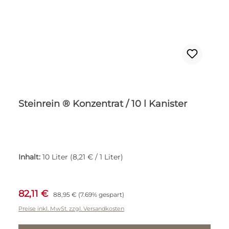
Steinrein ® Konzentrat / 10 l Kanister
Inhalt:
10 Liter
(8,21 € / 1 Liter)
Verkaufspreis:
Regulärer Preis:
82,11 €
88,95 €
(7.69% gespart)
Preise inkl. MwSt. zzgl. Versandkosten