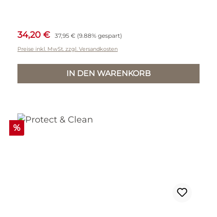
Verkaufspreis:
Regulärer Preis:
34,20 €
37,95 €
(9.88% gespart)
Preise inkl. MwSt. zzgl. Versandkosten
IN DEN WARENKORB
Rabatt
%