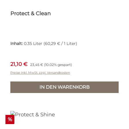
Protect & Clean
Inhalt:
0.35 Liter
(60,29 € / 1 Liter)
Verkaufspreis:
Regulärer Preis:
21,10 €
23,45 €
(10.02% gespart)
Preise inkl. MwSt. zzgl. Versandkosten
IN DEN WARENKORB
Rabatt
%