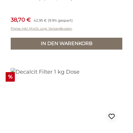
Verkaufspreis:
Regulärer Preis:
38,70 €
42,95 €
(9.9% gespart)
Preise inkl. MwSt. zzgl. Versandkosten
IN DEN WARENKORB
Rabatt
%