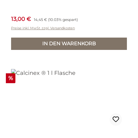
Verkaufspreis:
Regulärer Preis:
13,00 €
14,45 €
(10.03% gespart)
Preise inkl. MwSt. zzgl. Versandkosten
IN DEN WARENKORB
Rabatt
%