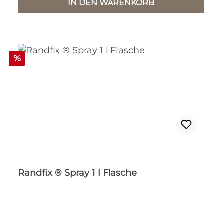
IN DEN WARENKORB
Rabatt
%
Randfix ® Spray 1 l Flasche