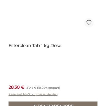
Filterclean Tab 1 kg Dose
Verkaufspreis:
Regulärer Preis:
28,30 €
31,45 €
(10.02% gespart)
Preise inkl. MwSt. zzgl. Versandkosten