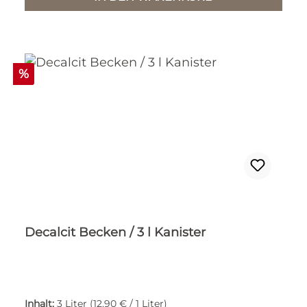
Rabatt
%
Decalcit Becken / 3 l Kanister
Inhalt:
3 Liter
(12,90 € / 1 Liter)