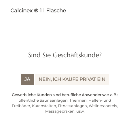
Calcinex ® 1 l Flasche
Sind Sie Geschäftskunde?
Verkaufspreis:
Regulärer Preis:
18,00 €
19,95 €
(9.77% gespart)
Preise inkl. MwSt. zzgl. Versandkosten
JA
NEIN, ICH KAUFE PRIVAT EIN
IN DEN WARENKORB
Gewerbliche Kunden sind berufliche Anwender wie z. B.:
öffentliche Saunaanlagen, Thermen, Hallen- und
Freibäder, Kuranstalten, Fitnessanlagen, Wellnesshotels,
Massagepraxen, usw.
Rabatt
%