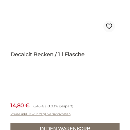
Decalcit Becken / 1 l Flasche
Verkaufspreis:
Regulärer Preis:
14,80 €
16,45 €
(10.03% gespart)
Preise inkl. MwSt. zzgl. Versandkosten
IN DEN WARENKORB