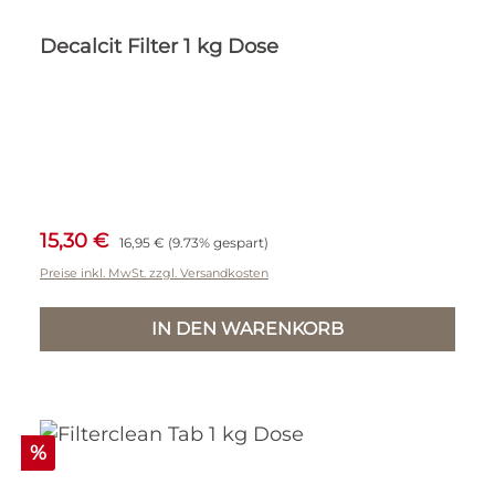
Decalcit Filter 1 kg Dose
Verkaufspreis:
Regulärer Preis:
15,30 €
16,95 €
(9.73% gespart)
Preise inkl. MwSt. zzgl. Versandkosten
IN DEN WARENKORB
Rabatt
%