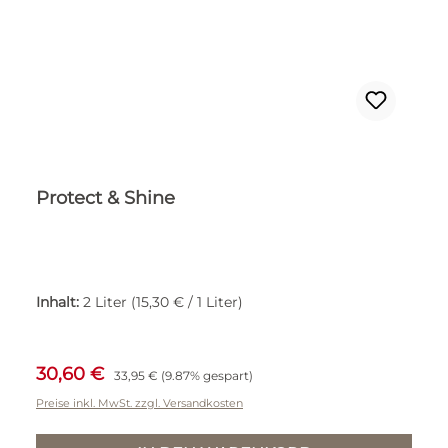
Protect & Shine
Inhalt:
2 Liter
(15,30 € / 1 Liter)
Verkaufspreis:
Regulärer Preis:
30,60 €
33,95 €
(9.87% gespart)
Preise inkl. MwSt. zzgl. Versandkosten