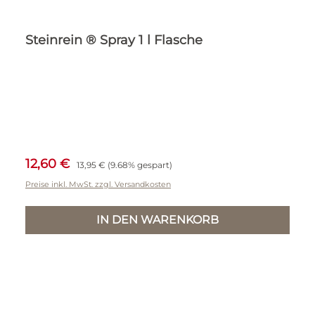
Steinrein ® Spray 1 l Flasche
Verkaufspreis:
Regulärer Preis:
12,60 €
13,95 €
(9.68% gespart)
Preise inkl. MwSt. zzgl. Versandkosten
IN DEN WARENKORB