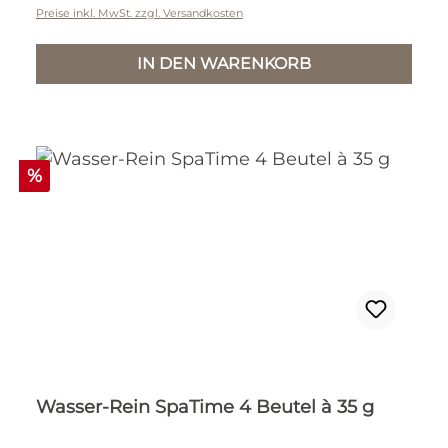
Preise inkl. MwSt. zzgl. Versandkosten
IN DEN WARENKORB
Rabatt
%
Wasser-Rein SpaTime 4 Beutel à 35 g