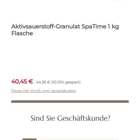
Aktivsauerstoff-Granulat SpaTime 1 kg
Flasche
Verkaufspreis:
Regulärer Preis:
40,45 €
44,95 €
(10.01% gespart)
Preise inkl. MwSt. zzgl. Versandkosten
IN DEN WARENKORB
Sind Sie Geschäftskunde?