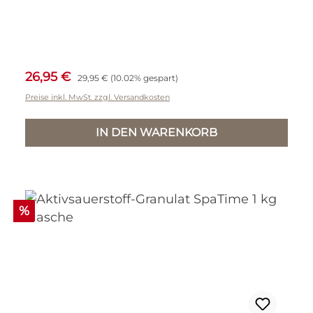
Verkaufspreis:
Regulärer Preis:
26,95 €
29,95 €
(10.02% gespart)
Preise inkl. MwSt. zzgl. Versandkosten
IN DEN WARENKORB
Rabatt
%