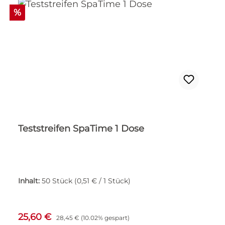
Rabatt
%
Teststreifen SpaTime 1 Dose
Inhalt:
50 Stück
(0,51 € / 1 Stück)
Verkaufspreis:
Regulärer Preis:
25,60 €
28,45 €
(10.02% gespart)