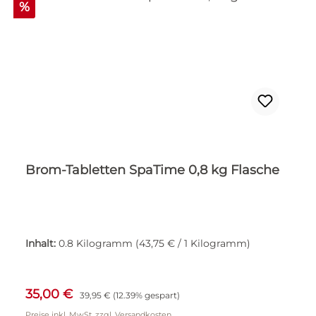
Rabatt
%
Brom-Tabletten SpaTime 0,8 kg Flasche
Inhalt:
0.8 Kilogramm
(43,75 € / 1 Kilogramm)
Verkaufspreis:
Regulärer Preis:
35,00 €
39,95 €
(12.39% gespart)
Preise inkl. MwSt. zzgl. Versandkosten