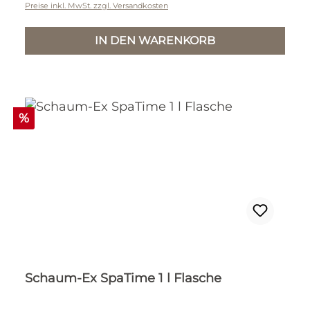
Preise inkl. MwSt. zzgl. Versandkosten
IN DEN WARENKORB
Rabatt
%
Schaum-Ex SpaTime 1 l Flasche