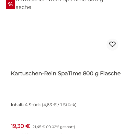
Rabatt
%
Kartuschen-Rein SpaTime 800 g Flasche
Inhalt:
4 Stück
(4,83 € / 1 Stück)
Verkaufspreis:
Regulärer Preis:
19,30 €
21,45 €
(10.02% gespart)