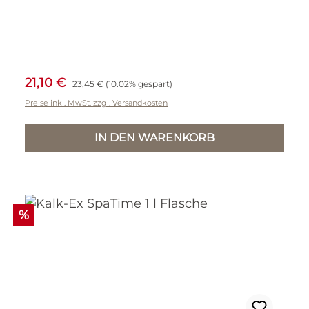
Verkaufspreis:
Regulärer Preis:
21,10 €
23,45 €
(10.02% gespart)
Preise inkl. MwSt. zzgl. Versandkosten
IN DEN WARENKORB
Rabatt
%