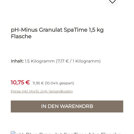
pH-Minus Granulat SpaTime 1,5 kg
Flasche
Inhalt:
1.5 Kilogramm
(7,17 € / 1 Kilogramm)
Verkaufspreis:
Regulärer Preis:
10,75 €
11,95 €
(10.04% gespart)
Preise inkl. MwSt. zzgl. Versandkosten
IN DEN WARENKORB