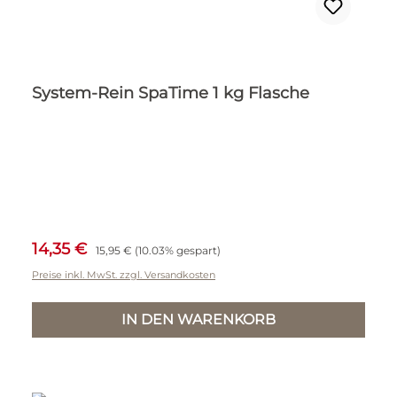
System-Rein SpaTime 1 kg Flasche
Verkaufspreis:
Regulärer Preis:
14,35 €
15,95 €
(10.03% gespart)
Preise inkl. MwSt. zzgl. Versandkosten
IN DEN WARENKORB