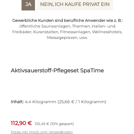
Rabatt
%
JA
NEIN, ICH KAUFE PRIVAT EIN
Gewerbliche Kunden sind berufliche Anwender wie z. B.:
öffentliche Saunaanlagen, Thermen, Hallen- und
Freibäder, Kuranstalten, Fitnessanlagen, Wellnesshotels,
Massagepraxen, usw.
Aktivsauerstoff-Pflegeset SpaTime
Inhalt:
4.4 Kilogramm
(25,66 € / 1 Kilogramm)
Verkaufspreis:
Regulärer Preis:
112,90 €
125,45 €
(10% gespart)
Preise inkl. MwSt. zzgl. Versandkosten