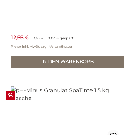
Verkaufspreis:
Regulärer Preis:
12,55 €
13,95 €
(10.04% gespart)
Preise inkl. MwSt. zzgl. Versandkosten
IN DEN WARENKORB
Rabatt
%