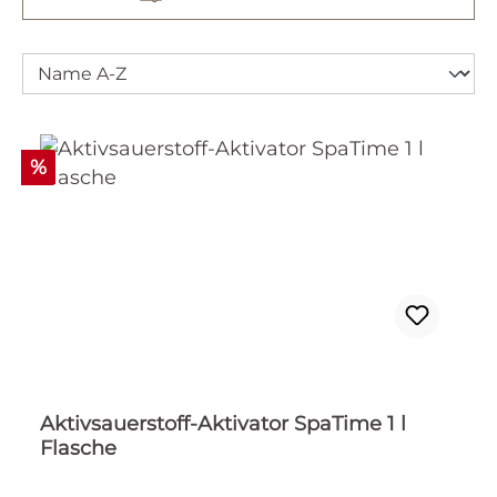
Rabatt
%
Aktivsauerstoff-Aktivator SpaTime 1 l
Flasche