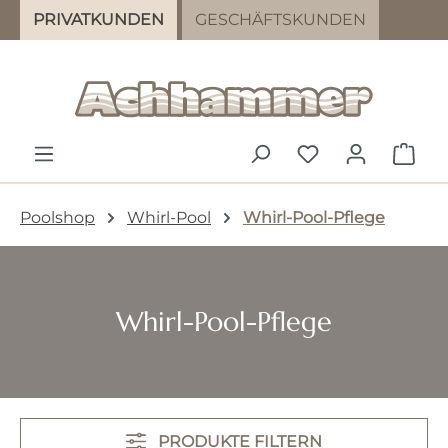
PRIVATKUNDEN
GESCHÄFTSKUNDEN
Zum Hauptinhalt springen
DU HAST 0 PR
WAR
Poolshop
Whirl-Pool
Whirl-Pool-Pflege
Whirl-Pool-Pflege
PRODUKTE FILTERN