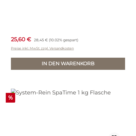
Verkaufspreis:
Regulärer Preis:
25,60 €
28,45 €
(10.02% gespart)
Preise inkl. MwSt. zzgl. Versandkosten
IN DEN WARENKORB
Rabatt
%