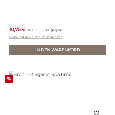
Verkaufspreis:
Regulärer Preis:
10,75 €
11,95 €
(10.04% gespart)
Preise inkl. MwSt. zzgl. Versandkosten
IN DEN WARENKORB
Rabatt
%