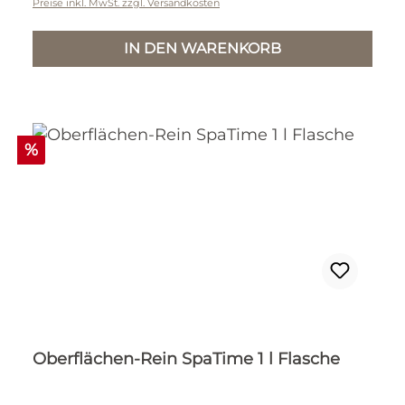
Preise inkl. MwSt. zzgl. Versandkosten
IN DEN WARENKORB
Rabatt
%
Oberflächen-Rein SpaTime 1 l Flasche