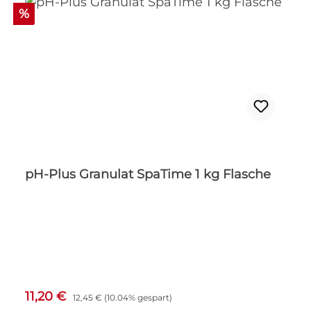
Rabatt
%
pH-Plus Granulat SpaTime 1 kg Flasche
Verkaufspreis:
Regulärer Preis:
11,20 €
12,45 €
(10.04% gespart)