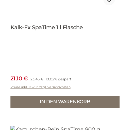
Kalk-Ex SpaTime 1 l Flasche
Verkaufspreis:
Regulärer Preis:
21,10 €
23,45 €
(10.02% gespart)
Preise inkl. MwSt. zzgl. Versandkosten
IN DEN WARENKORB