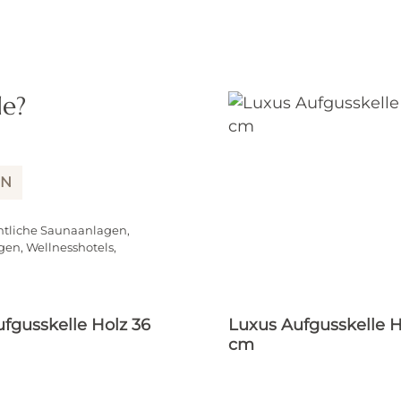
de?
IN
ntliche Saunaanlagen,
gen, Wellnesshotels,
fgusskelle Holz 36
Luxus Aufgusskelle H
cm