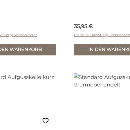
r Preis:
Regulärer Preis:
35,95 €
wSt. zzgl. Versandkosten
Preise inkl. MwSt. zzgl. Versandkos
 DEN WARENKORB
IN DEN WARENK