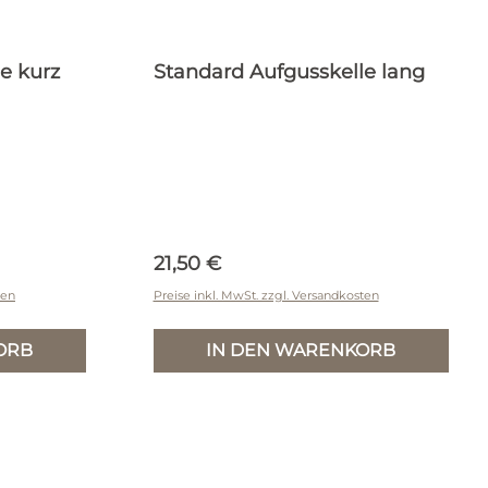
e kurz
Standard Aufgusskelle lang
Regulärer Preis:
21,50 €
ten
Preise inkl. MwSt. zzgl. Versandkosten
ORB
IN DEN WARENKORB