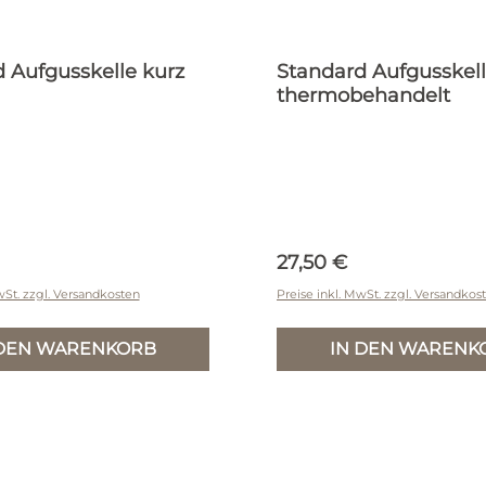
 Aufgusskelle kurz
Standard Aufgusskell
thermobehandelt
r Preis:
Regulärer Preis:
27,50 €
wSt. zzgl. Versandkosten
Preise inkl. MwSt. zzgl. Versandkos
 DEN WARENKORB
IN DEN WARENK