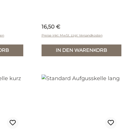
Regulärer Preis:
16,50 €
ten
Preise inkl. MwSt. zzgl. Versandkosten
ORB
IN DEN WARENKORB