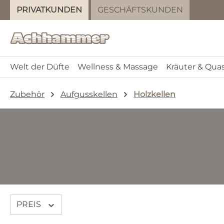
PRIVATKUNDEN
GESCHÄFTSKUNDEN
m Hauptinhalt springen
Zur Suche springen
Zur Hauptnavigation springen
Welt der Düfte
Wellness & Massage
Kräuter & Qua
Zubehör
Aufgusskellen
Holzkellen
PREIS