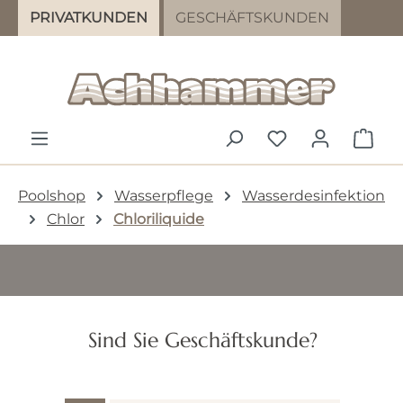
PRIVATKUNDEN
GESCHÄFTSKUNDEN
Zum Hauptinhalt springen
DU HAST 0 PR
WAR
Poolshop
Wasserpflege
Wasserdesinfektion
Chlor
Chloriliquide
Chloriliquide
Sind Sie Geschäftskunde?