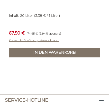
Inhalt:
20 Liter
(3,38 € / 1 Liter)
Verkaufspreis:
Regulärer Preis:
67,50 €
74,95 €
(9.94% gespart)
Preise inkl. MwSt. zzgl. Versandkosten
IN DEN WARENKORB
SERVICE-HOTLINE