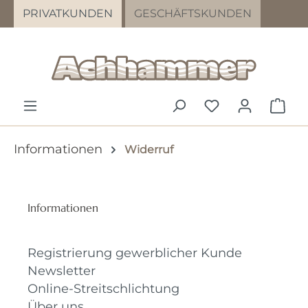
PRIVATKUNDEN
GESCHÄFTSKUNDEN
Zum Hauptinhalt springen
DU HAST 0 PR
WAR
Informationen
Widerruf
Informationen
Registrierung gewerblicher Kunde
Newsletter
Online-Streitschlichtung
Über uns