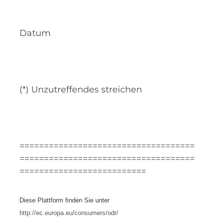
Datum
(*) Unzutreffendes streichen
====================================
====================================
==========================
Diese Plattform finden Sie unter
http://ec.europa.eu/consumers/odr/