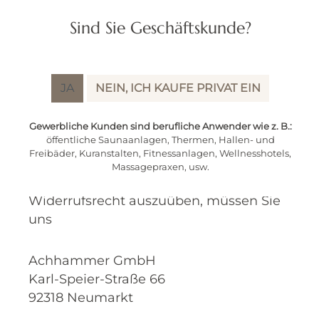
Sind Sie Geschäftskunde?
Sie haben das Recht, binnen vierzehn
Tagen ohne Angaben von Gründen
diesen Vertrag zu widerrufen.
JA
NEIN, ICH KAUFE PRIVAT EIN
Die Widerrufsfrist beträgt vierzehn Tage
ab dem Tag an dem Sie oder ein von
Gewerbliche Kunden sind berufliche Anwender wie z. B.:
öffentliche Saunaanlagen, Thermen, Hallen- und
Ihnen benannter Dritter, der nicht der
Freibäder, Kuranstalten, Fitnessanlagen, Wellnesshotels,
Beförderer ist, die letzte Ware in Besitz
Massagepraxen, usw.
genommen haben, bzw. hat. Um Ihr
Widerrufsrecht auszuüben, müssen Sie
uns
Achhammer GmbH
Karl-Speier-Straße 66
92318 Neumarkt