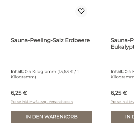
Sauna-Peeling-Salz Erdbeere
Sauna-Pe
Eukalyp
Inhalt:
0.4 Kilogramm
(15,63 € / 1
Inhalt:
0.4
Kilogramm)
Kilogramm
Regulärer Preis:
Reguläre
6,25 €
6,25 €
Preise inkl. MwSt. zzgl. Versandkosten
Preise inkl. M
IN DEN WARENKORB
IN