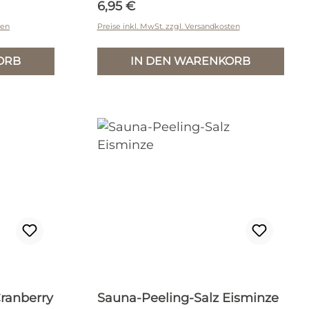
Regulärer Preis:
6,95 €
ten
Preise inkl. MwSt. zzgl. Versandkosten
ORB
IN DEN WARENKORB
ranberry
Sauna-Peeling-Salz Eisminze