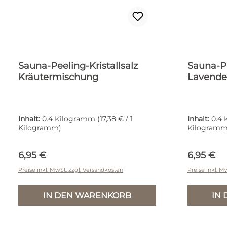
Sauna-Peeling-Kristallsalz
Sauna-Pe
Kräutermischung
Lavende
Inhalt:
0.4 Kilogramm
(17,38 € / 1
Inhalt:
0.4
Kilogramm)
Kilogramm
Regulärer Preis:
Reguläre
6,95 €
6,95 €
Preise inkl. MwSt. zzgl. Versandkosten
Preise inkl. M
IN DEN WARENKORB
IN