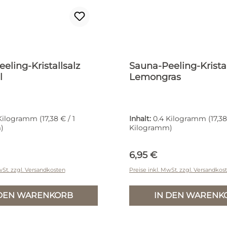
eling-Kristallsalz
Sauna-Peeling-Kristal
l
Lemongras
 Kilogramm
(17,38 € / 1
Inhalt:
0.4 Kilogramm
(17,38
)
Kilogramm)
r Preis:
Regulärer Preis:
6,95 €
wSt. zzgl. Versandkosten
Preise inkl. MwSt. zzgl. Versandkos
 DEN WARENKORB
IN DEN WARENK