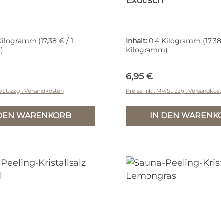
Exotisch
 Kilogramm
(17,38 € / 1
Inhalt:
0.4 Kilogramm
(17,38
)
Kilogramm)
r Preis:
Regulärer Preis:
6,95 €
wSt. zzgl. Versandkosten
Preise inkl. MwSt. zzgl. Versandkos
 DEN WARENKORB
IN DEN WARENK