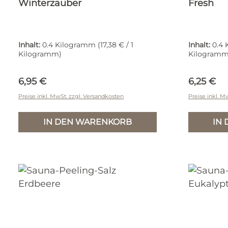
Winterzauber
Fresh
Inhalt:
0.4 Kilogramm
(17,38 € / 1
Inhalt:
0.4
Kilogramm)
Kilogramm
Regulärer Preis:
Reguläre
6,95 €
6,25 €
Preise inkl. MwSt. zzgl. Versandkosten
Preise inkl. M
IN DEN WARENKORB
IN