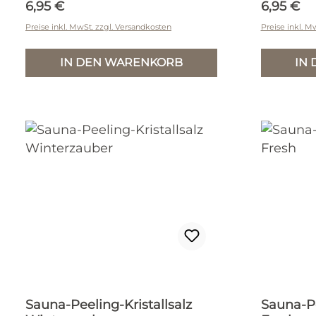
Regulärer Preis:
Reguläre
6,95 €
6,95 €
Preise inkl. MwSt. zzgl. Versandkosten
Preise inkl. M
IN DEN WARENKORB
IN
Sauna-Peeling-Kristallsalz
Sauna-Pe