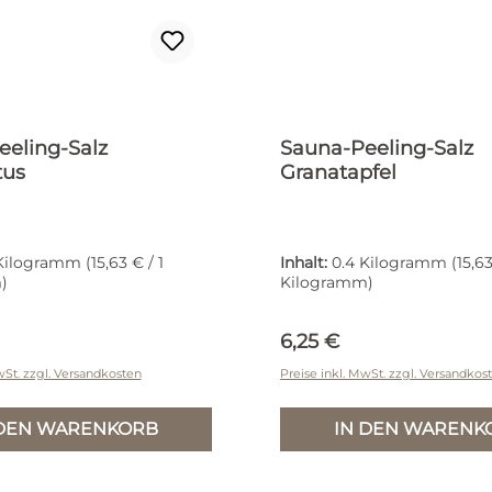
eling-Salz
Sauna-Peeling-Salz
tus
Granatapfel
 Kilogramm
(15,63 € / 1
Inhalt:
0.4 Kilogramm
(15,63
)
Kilogramm)
r Preis:
Regulärer Preis:
6,25 €
wSt. zzgl. Versandkosten
Preise inkl. MwSt. zzgl. Versandkos
 DEN WARENKORB
IN DEN WARENK