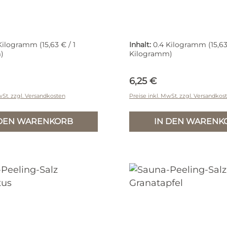
 Kilogramm
(15,63 € / 1
Inhalt:
0.4 Kilogramm
(15,63
)
Kilogramm)
r Preis:
Regulärer Preis:
6,25 €
wSt. zzgl. Versandkosten
Preise inkl. MwSt. zzgl. Versandkos
 DEN WARENKORB
IN DEN WARENK