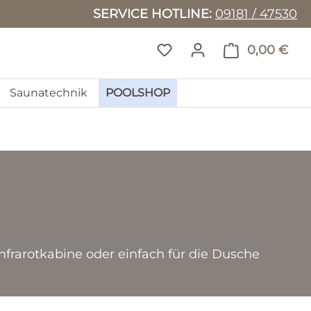
SERVICE HOTLINE:
09181 / 47530
DU HAST 0 PRODUKTE 
0,00 €
WAR
Saunatechnik
POOLSHOP
frarotkabine oder einfach für die Dusche