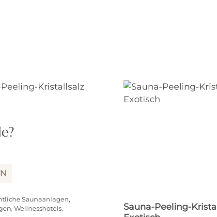
de?
IN
ntliche Saunaanlagen,
eling-Kristallsalz
Sauna-Peeling-Kristal
gen, Wellnesshotels,