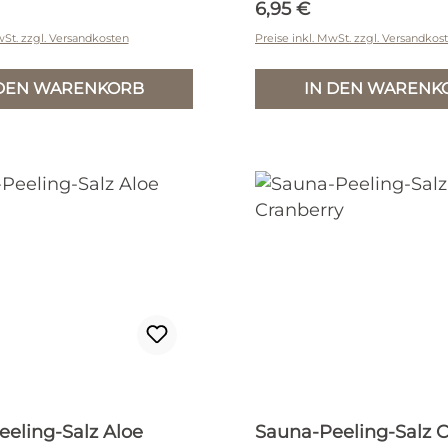
r Preis:
Regulärer Preis:
6,95 €
wSt. zzgl. Versandkosten
Preise inkl. MwSt. zzgl. Versandkos
 DEN WARENKORB
IN DEN WARENK
eling-Salz Aloe
Sauna-Peeling-Salz C