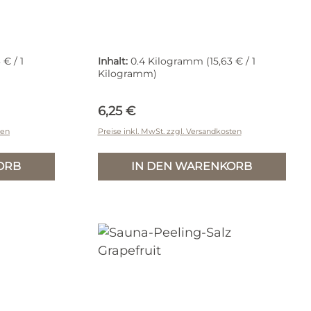
 € / 1
Inhalt:
0.4 Kilogramm
(15,63 € / 1
Kilogramm)
Regulärer Preis:
6,25 €
ten
Preise inkl. MwSt. zzgl. Versandkosten
ORB
IN DEN WARENKORB