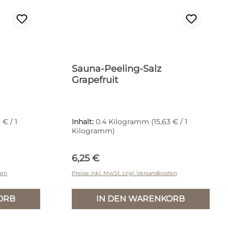
Sauna-Peeling-Salz
Grapefruit
 € / 1
Inhalt:
0.4 Kilogramm
(15,63 € / 1
Kilogramm)
Regulärer Preis:
6,25 €
ten
Preise inkl. MwSt. zzgl. Versandkosten
ORB
IN DEN WARENKORB