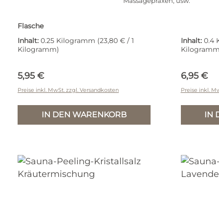
Balance
Massagepraxen, usw.
Gebindegröße Kosmetik:
250 g
Flasche
Inhalt:
0.25 Kilogramm
(23,80 € / 1
Inhalt:
0.4
Kilogramm)
Kilogramm
Regulärer Preis:
Reguläre
5,95 €
6,95 €
Preise inkl. MwSt. zzgl. Versandkosten
Preise inkl. M
IN DEN WARENKORB
IN