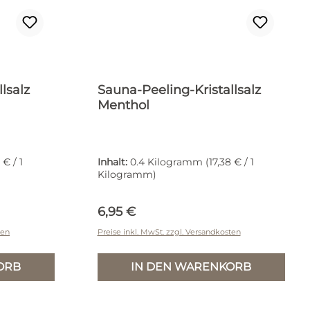
lsalz
Sauna-Peeling-Kristallsalz
Menthol
 € / 1
Inhalt:
0.4 Kilogramm
(17,38 € / 1
Kilogramm)
Regulärer Preis:
6,95 €
ten
Preise inkl. MwSt. zzgl. Versandkosten
ORB
IN DEN WARENKORB