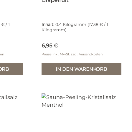
Grapefruit
 € / 1
Inhalt:
0.4 Kilogramm
(17,38 € / 1
Kilogramm)
Regulärer Preis:
6,95 €
ten
Preise inkl. MwSt. zzgl. Versandkosten
ORB
IN DEN WARENKORB