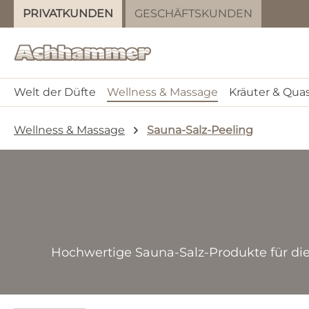
PRIVATKUNDEN
GESCHÄFTSKUNDEN
m Hauptinhalt springen
Zur Suche springen
Zur Hauptnavigation springen
Welt der Düfte
Wellness & Massage
Kräuter & Qua
Wellness & Massage
Sauna-Salz-Peeling
Hochwertige Sauna-Salz-Produkte für die