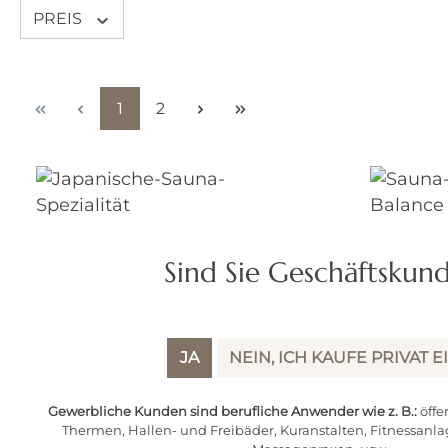
PREIS
Seite
Seite
1
2
Sind Sie Geschäftskun
JA
NEIN, ICH KAUFE PRIVAT E
Gewerbliche Kunden sind berufliche Anwender wie z. B.:
öffe
Japanische-Sauna-Spezialität
Sauna-Pe
Thermen, Hallen- und Freibäder, Kuranstalten, Fitnessanla