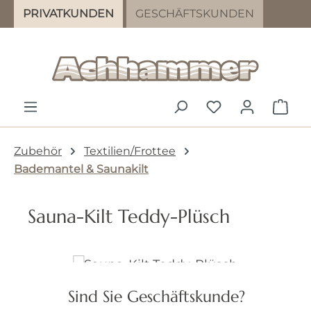
PRIVATKUNDEN
GESCHÄFTSKUNDEN
Zum Hauptinhalt springen
DU HAST 0 PR
WAR
Zubehör
Textilien/Frottee
Bademantel & Saunakilt
Sauna-Kilt Teddy-Plüsch
Bildergalerie überspringen
Sind Sie Geschäftskunde?