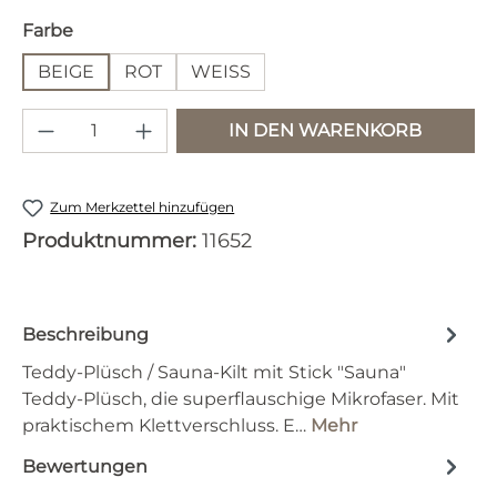
auswählen
Farbe
BEIGE
ROT
WEISS
Produkt Anzahl: Gib den gewünschten 
IN DEN WARENKORB
Zum Merkzettel hinzufügen
Produktnummer:
11652
Beschreibung
Teddy-Plüsch / Sauna-Kilt mit Stick "Sauna"
Teddy-Plüsch, die superflauschige Mikrofaser. Mit
praktischem Klettverschluss. E…
Mehr
Bewertungen