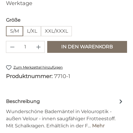
Werktage
auswählen
Größe
S/M
L/XL
XXL/XXXL
Produkt Anzahl: Gib den gewünschten 
IN DEN WARENKORB
Zum Merkzettel hinzufügen
Produktnummer:
7710-1
Beschreibung
Wunderschöne Bademäntel in Velouroptik -
außen Velour - innen saugfähiger Frotteestoff.
Mit Schalkragen. Erhältlich in der F…
Mehr