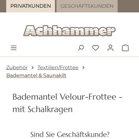
PRIVATKUNDEN
GESCHÄFTSKUNDEN
Zum Hauptinhalt springen
DU HAST 0 PR
WAR
Zubehör
Textilien/Frottee
Bademantel & Saunakilt
Bademantel Velour-Frottee -
mit Schalkragen
Bildergalerie überspringen
Sind Sie Geschäftskunde?