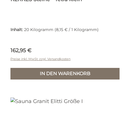
Inhalt:
20 Kilogramm
(8,15 € / 1 Kilogramm)
Regulärer Preis:
162,95 €
Preise inkl. MwSt. zzgl. Versandkosten
IN DEN WARENKORB