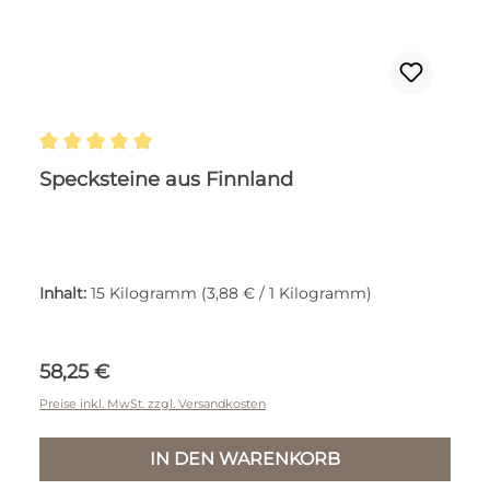
Durchschnittliche Bewertung von 5 von 5 Ste
Specksteine aus Finnland
Inhalt:
15 Kilogramm
(3,88 € / 1 Kilogramm)
Regulärer Preis:
58,25 €
Preise inkl. MwSt. zzgl. Versandkosten
IN DEN WARENKORB