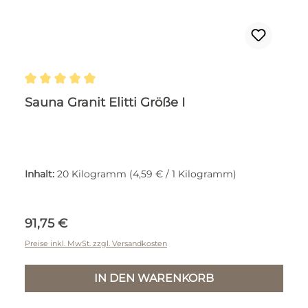
Durchschnittliche Bewertung von 5 von 5 Ste
Sauna Granit Elitti Größe I
Inhalt:
20 Kilogramm
(4,59 € / 1 Kilogramm)
Regulärer Preis:
91,75 €
Preise inkl. MwSt. zzgl. Versandkosten
IN DEN WARENKORB