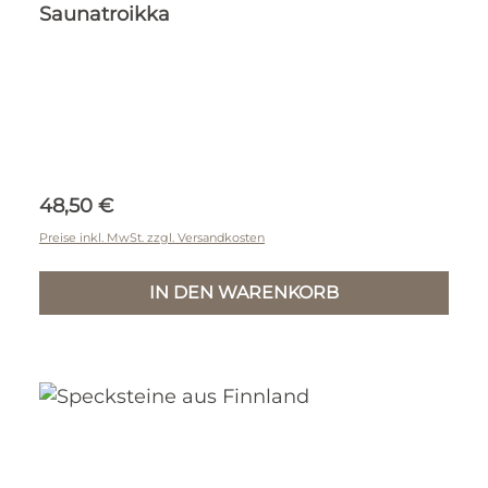
Saunatroikka
Regulärer Preis:
48,50 €
Preise inkl. MwSt. zzgl. Versandkosten
IN DEN WARENKORB