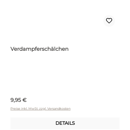
Verdampferschälchen
Regulärer Preis:
9,95 €
Preise inkl. MwSt. zzgl. Versandkosten
DETAILS