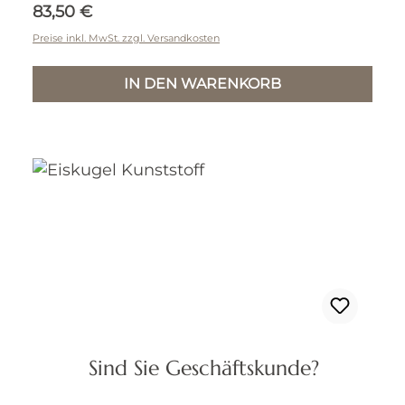
Regulärer Preis:
83,50 €
Preise inkl. MwSt. zzgl. Versandkosten
IN DEN WARENKORB
Sind Sie Geschäftskunde?
Eiskugel Kunststoff