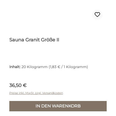
Sauna Granit Größe II
Inhalt:
20 Kilogramm
(1,83 € / 1 Kilogramm)
Regulärer Preis:
36,50 €
Preise inkl. MwSt. zzgl. Versandkosten
IN DEN WARENKORB