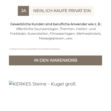
JA
NEIN, ICH KAUFE PRIVAT EIN
Gewerbliche Kunden sind berufliche Anwender wie z. B.:
öffentliche Saunaanlagen, Thermen, Hallen- und
Freibäder, Kuranstalten, Fitnessanlagen, Wellnesshotels,
Massagepraxen, usw.
Regulärer Preis:
59,95 €
Preise inkl. MwSt. zzgl. Versandkosten
IN DEN WARENKORB