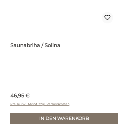
Saunabriha / Solina
Regulärer Preis:
46,95 €
Preise inkl. MwSt. zzgl. Versandkosten
IN DEN WARENKORB