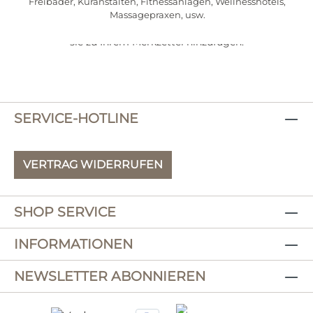
Freibäder, Kuranstalten, Fitnessanlagen, Wellnesshotels,
Massagepraxen, usw.
Behalten Sie interessante Produkte im Auge, indem Sie
sie zu Ihrem Merkzettel hinzufügen.
SERVICE-HOTLINE
VERTRAG WIDERRUFEN
SHOP SERVICE
INFORMATIONEN
NEWSLETTER ABONNIEREN