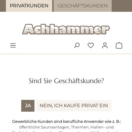
PRIVATKUNDEN
GESCHÄFTSKUNDEN
Zum Hauptinhalt springen
DU HAST 0 PR
WAR
Sind Sie Geschäftskunde?
JA
NEIN, ICH KAUFE PRIVAT EIN
Gewerbliche Kunden sind berufliche Anwender wie z. B.:
öffentliche Saunaanlagen, Thermen, Hallen- und
Ihr Merkzettel ist leer