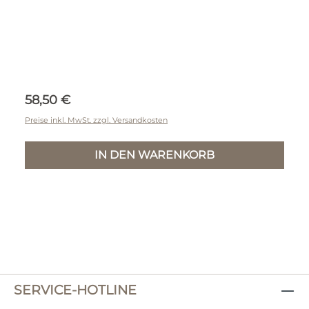
Regulärer Preis:
58,50 €
Preise inkl. MwSt. zzgl. Versandkosten
IN DEN WARENKORB
SERVICE-HOTLINE