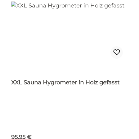
XXL Sauna Hygrometer in Holz gefasst
Regulärer Preis:
95,95 €