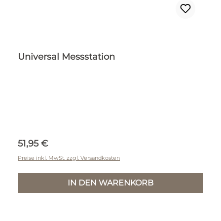
Universal Messstation
Regulärer Preis:
51,95 €
Preise inkl. MwSt. zzgl. Versandkosten
IN DEN WARENKORB