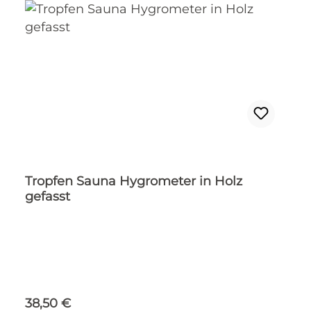
Tropfen Sauna Hygrometer in Holz
gefasst
Regulärer Preis:
38,50 €