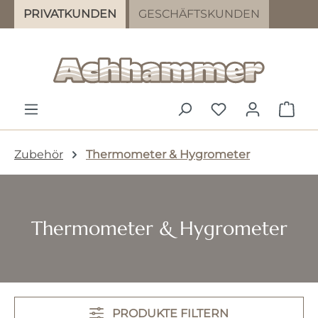
PRIVATKUNDEN
GESCHÄFTSKUNDEN
Zum Hauptinhalt springen
DU HAST 0 PR
WAR
Zubehör
Thermometer & Hygrometer
Thermometer & Hygrometer
PRODUKTE FILTERN