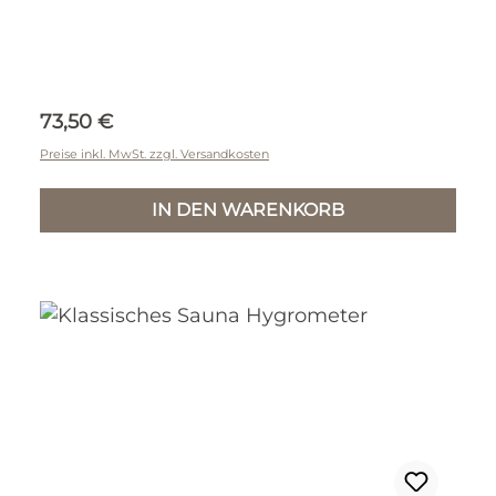
Regulärer Preis:
73,50 €
Preise inkl. MwSt. zzgl. Versandkosten
IN DEN WARENKORB