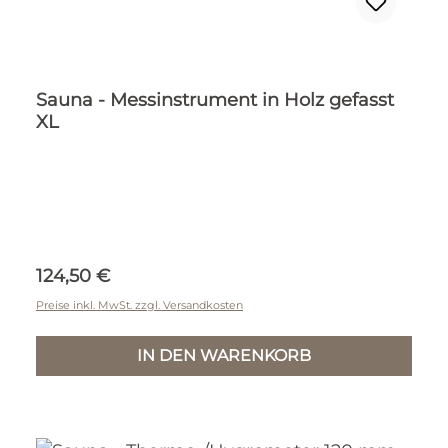
Sauna - Messinstrument in Holz gefasst
XL
Regulärer Preis:
124,50 €
Preise inkl. MwSt. zzgl. Versandkosten
IN DEN WARENKORB