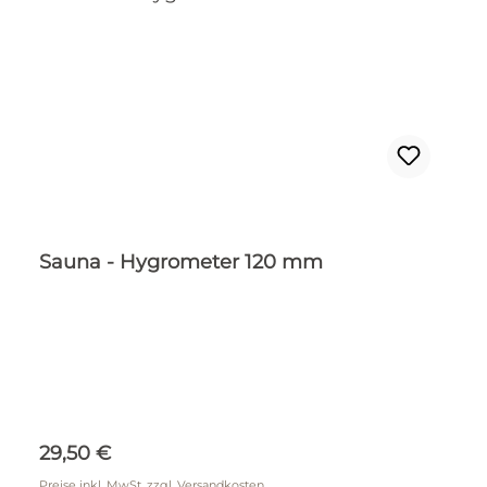
Sauna - Hygrometer 120 mm
Regulärer Preis:
29,50 €
Preise inkl. MwSt. zzgl. Versandkosten