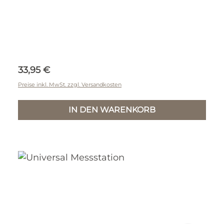
Regulärer Preis:
33,95 €
Preise inkl. MwSt. zzgl. Versandkosten
IN DEN WARENKORB