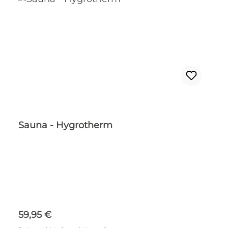
Sauna - Hygrotherm
Regulärer Preis:
59,95 €