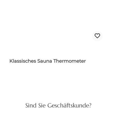
Klassisches Sauna Thermometer
Sind Sie Geschäftskunde?
Regulärer Preis:
42,50 €
Preise inkl. MwSt. zzgl. Versandkosten