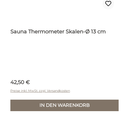
Sauna Thermometer Skalen-Ø 13 cm
Regulärer Preis:
42,50 €
Preise inkl. MwSt. zzgl. Versandkosten
IN DEN WARENKORB