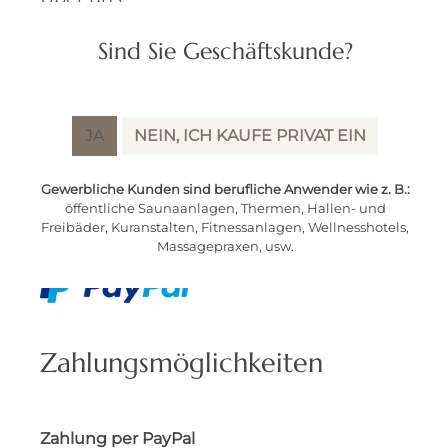
Zahlungsmöglichkeiten
Sind Sie Geschäftskunde?
Hilfe / Support
Kontakt
Lieferung / Versand
Rückgabe
JA
NEIN, ICH KAUFE PRIVAT EIN
Widerruf
Datenschutz
Gewerbliche Kunden sind berufliche Anwender wie z. B.:
AGB
öffentliche Saunaanlagen, Thermen, Hallen- und
Freibäder, Kuranstalten, Fitnessanlagen, Wellnesshotels,
Impressum
Massagepraxen, usw.
Zahlungsmöglichkeiten
Zahlung per PayPal