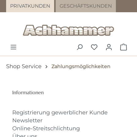
PRIVATKUNDEN
GESCHÄFTSKUNDEN
Zum Hauptinhalt springen
DU HAST 0 PR
WAR
Shop Service
Zahlungsmöglichkeiten
Informationen
Registrierung gewerblicher Kunde
Newsletter
Online-Streitschlichtung
Über uns