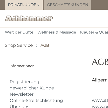
PRIVATKUNDEN
GESCHÄFTSKUNDEN
m Hauptinhalt springen
Zur Suche springen
Zur Hauptnavigation springen
Welt der Düfte
Wellness & Massage
Kräuter & Qua
Shop Service
AGB
AG
Informationen
Allgem
Registrierung
gewerblicher Kunde
Newsletter
www.s
Online-Streitschlichtung
www.p
Über uns