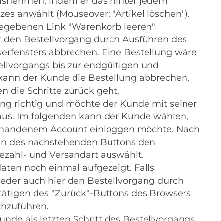
usnehmen, indem er das hinter jedem
es anwählt (Mouseover: "Artikel löschen").
ngegebenen Link "Warenkorb leeren"
r den Bestellvorgang durch Ausführen des
erfensters abbrechen. Eine Bestellung wäre
ellvorgangs bis zur endgültigen und
 kann der Kunde die Bestellung abbrechen,
n die Schritte zurück geht.
ng richtig und möchte der Kunde mit seiner
 aus. Im folgenden kann der Kunde wählen,
vorhandenem Account einloggen möchte. Nach
ken des nachstehenden Buttons den
ezahl- und Versandart auswählt.
aten noch einmal aufgezeigt. Falls
eder auch hier den Bestellvorgang durch
tätigen des "Zurück"-Buttons des Browsers
chzuführen.
unde als letzten Schritt des Bestellvorgangs