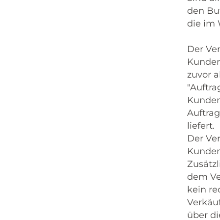
den But
die im 
Der Ve
Kunden
zuvor 
"Auftra
Kunden
Auftrag
liefert.
Der Ver
Kunden
Zusätzl
dem Ve
kein re
Verkäuf
über di