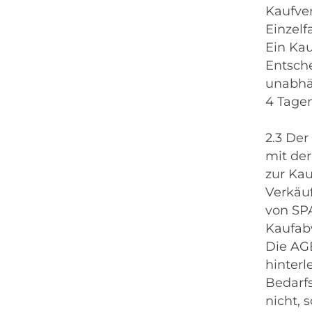
Kaufver
Einzelf
Ein Ka
Entsche
unabhä
4 Tage
2.3 Der
mit der
zur Kau
Verkäu
von SPA
Kaufabw
Die AG
hinterl
Bedarf
nicht, 