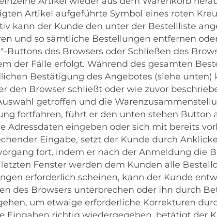
einzelne Artikel wieder aus dem Warenkorb hera
gten Artikel aufgeführte Symbol eines roten Kreuz
tiv kann der Kunde den unter der Bestellliste a
ren und so sämtliche Bestellungen entfernen ode
"-Buttons des Browsers oder Schließen des Brows
em der Fälle erfolgt. Während des gesamten Best
lichen Bestätigung des Angebotes (siehe unten)
r den Browser schließt oder wie zuvor beschriebe
e Auswahl getroffen und die Warenzusammenstellu
ung fortfahren, führt er den unten stehen Button
die Adressdaten eingeben oder sich mit bereits 
echender Eingabe, setzt der Kunde durch Anklic
vorgang fort, indem er nach der Anmeldung die B
letzten Fenster werden dem Kunden alle Bestelld
ngen erforderlich scheinen, kann der Kunde entw
ßen des Browsers unterbrechen oder ihn durch Be
gehen, um etwaige erforderliche Korrekturen dur
le Eingaben richtig wiedergegeben, betätigt der K