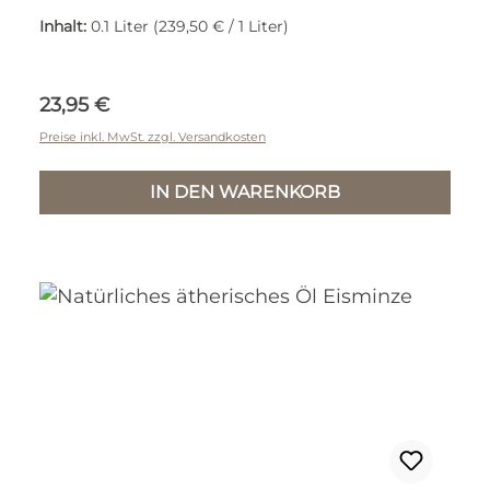
Inhalt:
0.1 Liter
(239,50 € / 1 Liter)
Regulärer Preis:
23,95 €
Preise inkl. MwSt. zzgl. Versandkosten
IN DEN WARENKORB