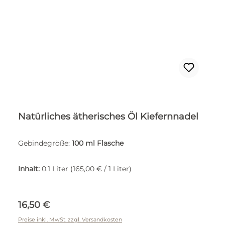
Natürliches ätherisches Öl Kiefernnadel
Gebindegröße:
100 ml Flasche
Inhalt:
0.1 Liter
(165,00 € / 1 Liter)
Regulärer Preis:
16,50 €
Preise inkl. MwSt. zzgl. Versandkosten