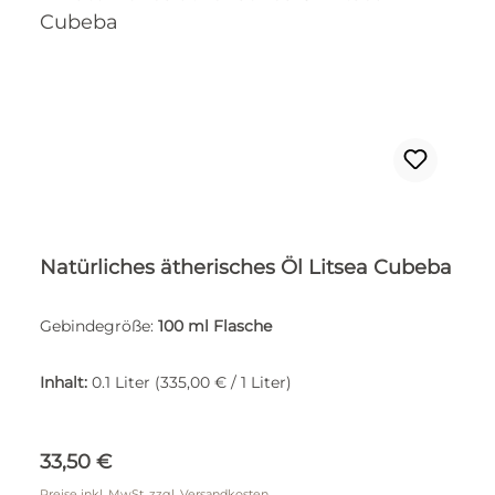
Natürliches ätherisches Öl Litsea Cubeba
Gebindegröße:
100 ml Flasche
Inhalt:
0.1 Liter
(335,00 € / 1 Liter)
Regulärer Preis:
33,50 €
Preise inkl. MwSt. zzgl. Versandkosten