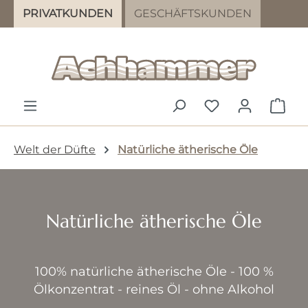
PRIVATKUNDEN
GESCHÄFTSKUNDEN
Zum Hauptinhalt springen
DU HAST 0 PR
WAR
Welt der Düfte
Natürliche ätherische Öle
Natürliche ätherische Öle
100% natürliche ätherische Öle - 100 %
Ölkonzentrat - reines Öl - ohne Alkohol