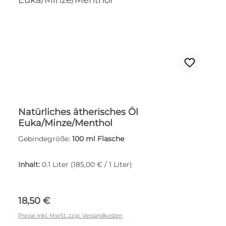
Natürliches ätherisches Öl
Euka/Minze/Menthol
Gebindegröße:
100 ml Flasche
Inhalt:
0.1 Liter
(185,00 € / 1 Liter)
Regulärer Preis:
18,50 €
Preise inkl. MwSt. zzgl. Versandkosten