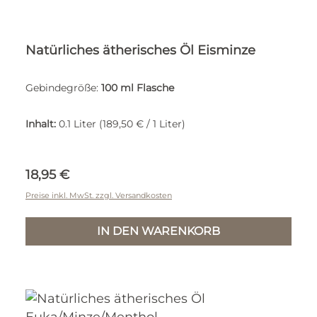
Natürliches ätherisches Öl Eisminze
Gebindegröße:
100 ml Flasche
Inhalt:
0.1 Liter
(189,50 € / 1 Liter)
Regulärer Preis:
18,95 €
Preise inkl. MwSt. zzgl. Versandkosten
IN DEN WARENKORB