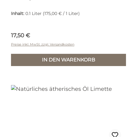
Inhalt:
0.1 Liter
(175,00 € / 1 Liter)
Regulärer Preis:
17,50 €
Preise inkl. MwSt. zzgl. Versandkosten
IN DEN WARENKORB