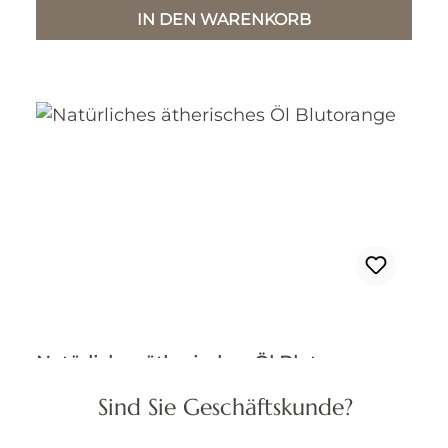
IN DEN WARENKORB
Natürliches ätherisches Öl Blutorange
Sind Sie Geschäftskunde?
Gebindegröße:
100 ml Flasche