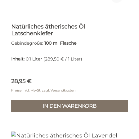
Natürliches ätherisches Öl
Latschenkiefer
Gebindegröße:
100 ml Flasche
Inhalt:
0.1 Liter
(289,50 € / 1 Liter)
Regulärer Preis:
28,95 €
Preise inkl. MwSt. zzgl. Versandkosten
IN DEN WARENKORB