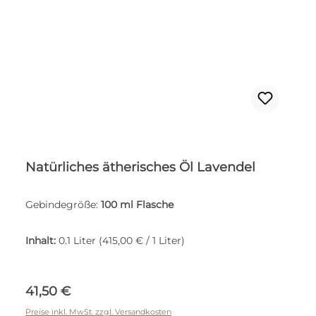
Natürliches ätherisches Öl Lavendel
Gebindegröße:
100 ml Flasche
Inhalt:
0.1 Liter
(415,00 € / 1 Liter)
Regulärer Preis:
41,50 €
Preise inkl. MwSt. zzgl. Versandkosten