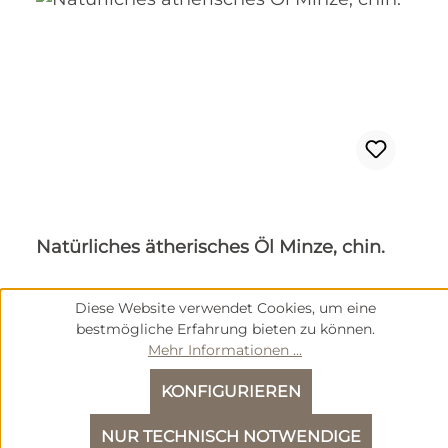
Natürliches ätherisches Öl Minze, chin.
Gebindegröße:
100 ml Flasche
Diese Website verwendet Cookies, um eine
bestmögliche Erfahrung bieten zu können.
Mehr Informationen ...
Inhalt:
0.1 Liter
(185,00 € / 1 Liter)
KONFIGURIEREN
Regulärer Preis:
18,50 €
NUR TECHNISCH NOTWENDIGE