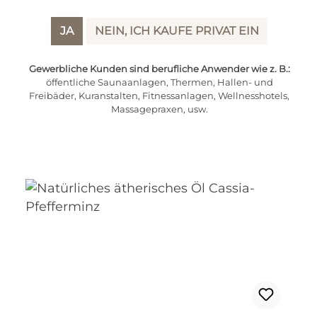
Inhalt:
0.1 Liter
(205,00 € / 1 Liter)
JA
NEIN, ICH KAUFE PRIVAT EIN
Regulärer Preis:
20,50 €
Gewerbliche Kunden sind berufliche Anwender wie z. B.:
öffentliche Saunaanlagen, Thermen, Hallen- und
Preise inkl. MwSt. zzgl. Versandkosten
Freibäder, Kuranstalten, Fitnessanlagen, Wellnesshotels,
Massagepraxen, usw.
IN DEN WARENKORB