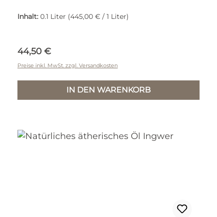
Inhalt:
0.1 Liter
(445,00 € / 1 Liter)
Regulärer Preis:
44,50 €
Preise inkl. MwSt. zzgl. Versandkosten
IN DEN WARENKORB