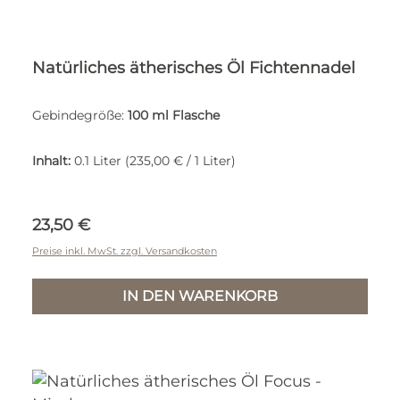
Natürliches ätherisches Öl Fichtennadel
Gebindegröße:
100 ml Flasche
Inhalt:
0.1 Liter
(235,00 € / 1 Liter)
Regulärer Preis:
23,50 €
Preise inkl. MwSt. zzgl. Versandkosten
IN DEN WARENKORB