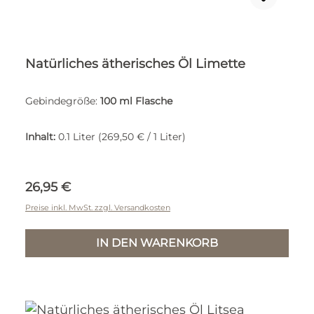
Natürliches ätherisches Öl Limette
Gebindegröße:
100 ml Flasche
Inhalt:
0.1 Liter
(269,50 € / 1 Liter)
Regulärer Preis:
26,95 €
Preise inkl. MwSt. zzgl. Versandkosten
IN DEN WARENKORB