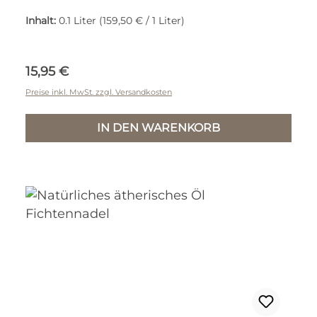
Inhalt:
0.1 Liter
(159,50 € / 1 Liter)
Regulärer Preis:
15,95 €
Preise inkl. MwSt. zzgl. Versandkosten
IN DEN WARENKORB