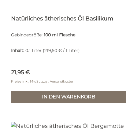
Natürliches ätherisches Öl Basilikum
Gebindegröße:
100 ml Flasche
Inhalt:
0.1 Liter
(219,50 € / 1 Liter)
Regulärer Preis:
21,95 €
Preise inkl. MwSt. zzgl. Versandkosten
IN DEN WARENKORB