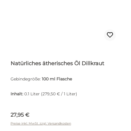
Natürliches ätherisches Öl Dillkraut
Gebindegröße:
100 ml Flasche
Inhalt:
0.1 Liter
(279,50 € / 1 Liter)
Regulärer Preis:
27,95 €
Preise inkl. MwSt. zzgl. Versandkosten