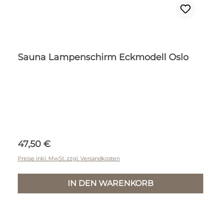
Sauna Lampenschirm Eckmodell Oslo
Regulärer Preis:
47,50 €
Preise inkl. MwSt. zzgl. Versandkosten
IN DEN WARENKORB