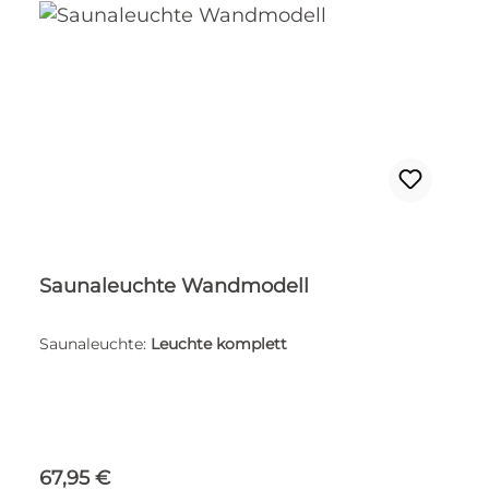
Saunaleuchte Wandmodell
Saunaleuchte:
Leuchte komplett
Regulärer Preis:
67,95 €