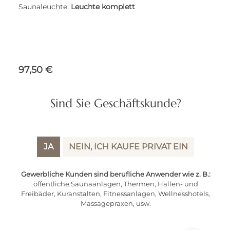
Saunaleuchte:
Leuchte komplett
Regulärer Preis:
97,50 €
Preise inkl. MwSt. zzgl. Versandkosten
Sind Sie Geschäftskunde?
IN DEN WARENKORB
JA
NEIN, ICH KAUFE PRIVAT EIN
Gewerbliche Kunden sind berufliche Anwender wie z. B.:
öffentliche Saunaanlagen, Thermen, Hallen- und
Freibäder, Kuranstalten, Fitnessanlagen, Wellnesshotels,
Massagepraxen, usw.