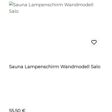
Sauna Lampenschirm Wandmodell Salo
Regulärer Preis:
55,50 €