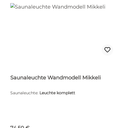
Saunaleuchte Wandmodell Mikkeli
Saunaleuchte:
Leuchte komplett
Regulärer Preis:
74,50 €