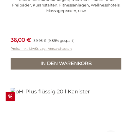
Freibäder, Kuranstalten, Fitnessanlagen, Wellnesshotels,
Massagepraxen, usw.
Inhalt:
5 Kilogramm
(7,20 € / 1 Kilogramm)
Verkaufspreis:
Regulärer Preis:
36,00 €
39,95 €
(9.89% gespart)
Preise inkl. MwSt. zzgl. Versandkosten
IN DEN WARENKORB
Rabatt
%