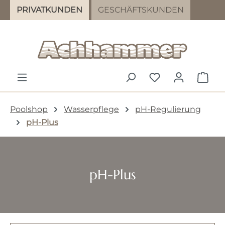
PRIVATKUNDEN
GESCHÄFTSKUNDEN
Zum Hauptinhalt springen
DU HAST 0 PR
WAR
Poolshop
Wasserpflege
pH-Regulierung
pH-Plus
pH-Plus