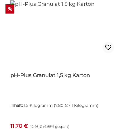
Rabatt
%
pH-Plus Granulat 1,5 kg Karton
Inhalt:
1.5 Kilogramm
(7,80 € / 1 Kilogramm)
Verkaufspreis:
Regulärer Preis:
11,70 €
12,95 €
(9.65% gespart)