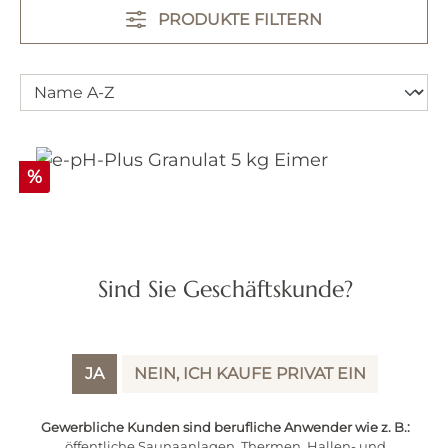
PRODUKTE FILTERN
Rabatt
%
Sind Sie Geschäftskunde?
JA
NEIN, ICH KAUFE PRIVAT EIN
e-pH-Plus Granulat 5 kg Eimer
Gewerbliche Kunden sind berufliche Anwender wie z. B.:
öffentliche Saunaanlagen, Thermen, Hallen- und