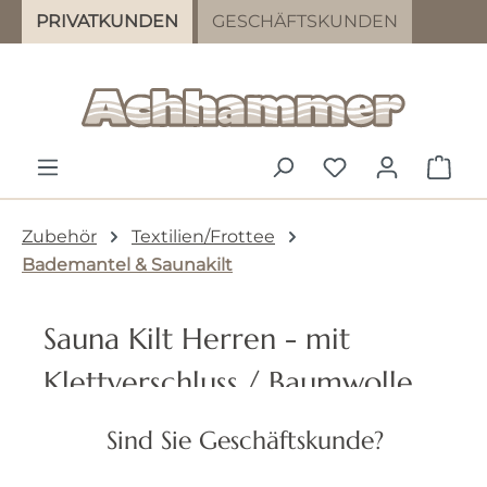
PRIVATKUNDEN
GESCHÄFTSKUNDEN
Zum Hauptinhalt springen
DU HAST 0 PR
WAR
Zubehör
Textilien/Frottee
Bademantel & Saunakilt
Sauna Kilt Herren - mit
Klettverschluss / Baumwolle
Sind Sie Geschäftskunde?
Bildergalerie überspringen