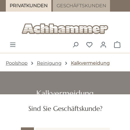
PRIVATKUNDEN
GESCHÄFTSKUNDEN
Zum Hauptinhalt springen
DU HAST 0 PR
WAR
Poolshop
Reinigung
Kalkvermeidung
Kalkvermeidung
Sind Sie Geschäftskunde?
PRODUKTE FILTERN