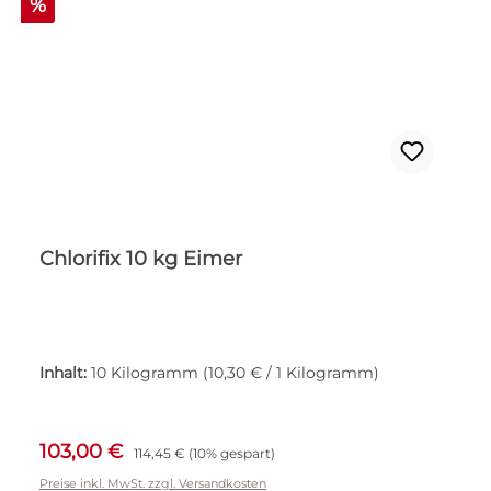
Rabatt
%
Chlorifix 10 kg Eimer
Inhalt:
10 Kilogramm
(10,30 € / 1 Kilogramm)
Verkaufspreis:
Regulärer Preis:
103,00 €
114,45 €
(10% gespart)
Preise inkl. MwSt. zzgl. Versandkosten