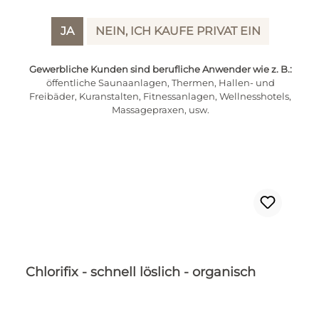
IN DEN WARENKORB
JA
NEIN, ICH KAUFE PRIVAT EIN
Gewerbliche Kunden sind berufliche Anwender wie z. B.:
öffentliche Saunaanlagen, Thermen, Hallen- und
Freibäder, Kuranstalten, Fitnessanlagen, Wellnesshotels,
Rabatt
%
Massagepraxen, usw.
Chlorifix - schnell löslich - organisch