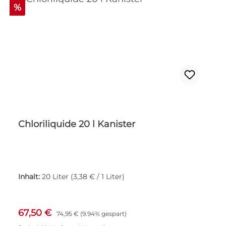
Rabatt
%
Chloriliquide 20 l Kanister
Inhalt:
20 Liter
(3,38 € / 1 Liter)
Verkaufspreis:
Regulärer Preis:
67,50 €
74,95 €
(9.94% gespart)