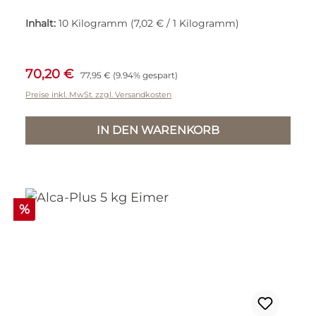
Inhalt:
10 Kilogramm
(7,02 € / 1 Kilogramm)
Verkaufspreis:
Regulärer Preis:
70,20 €
77,95 €
(9.94% gespart)
Preise inkl. MwSt. zzgl. Versandkosten
IN DEN WARENKORB
Rabatt
%