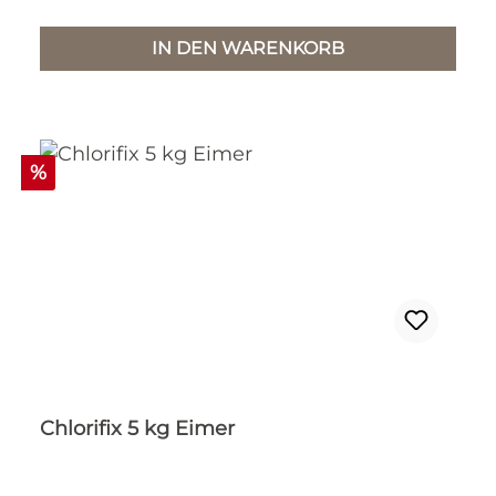
IN DEN WARENKORB
Rabatt
%
Chlorifix 5 kg Eimer