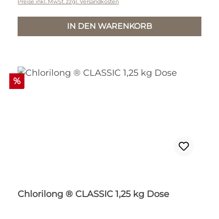
Preise inkl. MwSt. zzgl. Versandkosten
IN DEN WARENKORB
Rabatt
%
Chlorilong ® CLASSIC 1,25 kg Dose