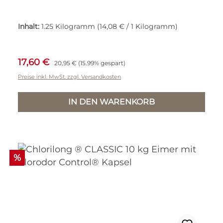
Inhalt:
1.25 Kilogramm
(14,08 € / 1 Kilogramm)
Verkaufspreis:
Regulärer Preis:
17,60 €
20,95 €
(15.99% gespart)
Preise inkl. MwSt. zzgl. Versandkosten
IN DEN WARENKORB
Rabatt
%