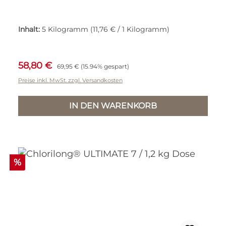
Inhalt:
5 Kilogramm
(11,76 € / 1 Kilogramm)
Verkaufspreis:
Regulärer Preis:
58,80 €
69,95 €
(15.94% gespart)
Preise inkl. MwSt. zzgl. Versandkosten
IN DEN WARENKORB
Rabatt
%