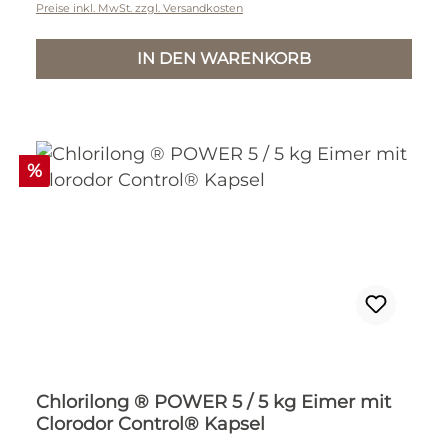
Preise inkl. MwSt. zzgl. Versandkosten
IN DEN WARENKORB
Rabatt
%
Chlorilong ® POWER 5 / 5 kg Eimer mit
Clorodor Control® Kapsel