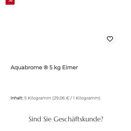
Aquabrome ® 5 kg Eimer
Inhalt:
5 Kilogramm
(29,06 € / 1 Kilogramm)
Sind Sie Geschäftskunde?
Verkaufspreis:
Regulärer Preis:
145,30 €
161,45 €
(10% gespart)
Preise inkl. MwSt. zzgl. Versandkosten