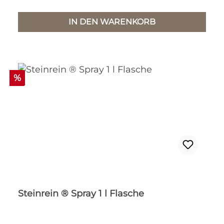
IN DEN WARENKORB
Rabatt
%
Steinrein ® Spray 1 l Flasche