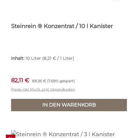
Steinrein ® Konzentrat / 10 l Kanister
Inhalt:
10 Liter
(8,21 € / 1 Liter)
Verkaufspreis:
Regulärer Preis:
82,11 €
88,95 €
(7.69% gespart)
Preise inkl. MwSt. zzgl. Versandkosten
IN DEN WARENKORB