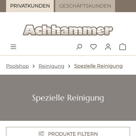
PRIVATKUNDEN
GESCHÄFTSKUNDEN
Zum Hauptinhalt springen
DU HAST 0 PR
WAR
Poolshop
Reinigung
Spezielle Reinigung
Spezielle Reinigung
PRODUKTE FILTERN