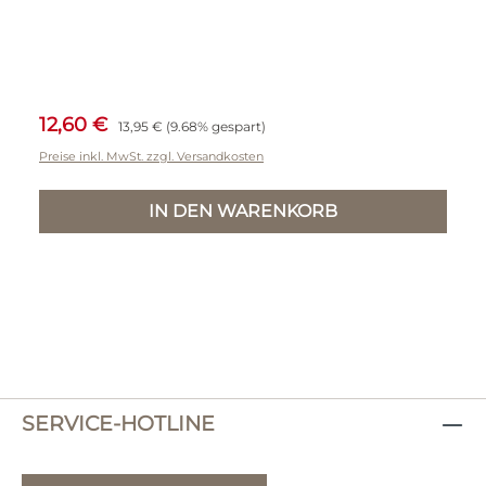
Verkaufspreis:
Regulärer Preis:
12,60 €
13,95 €
(9.68% gespart)
Preise inkl. MwSt. zzgl. Versandkosten
IN DEN WARENKORB
SERVICE-HOTLINE