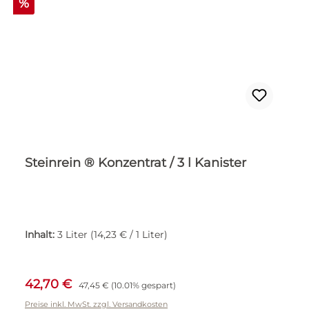
Rabatt
%
Steinrein ® Konzentrat / 3 l Kanister
Inhalt:
3 Liter
(14,23 € / 1 Liter)
Verkaufspreis:
Regulärer Preis:
42,70 €
47,45 €
(10.01% gespart)
Preise inkl. MwSt. zzgl. Versandkosten