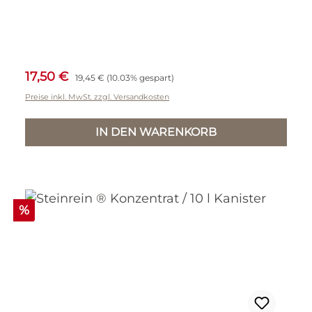
Verkaufspreis:
Regulärer Preis:
17,50 €
19,45 €
(10.03% gespart)
Preise inkl. MwSt. zzgl. Versandkosten
IN DEN WARENKORB
Rabatt
%