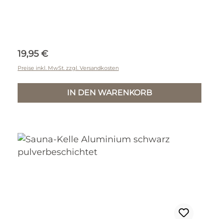
Regulärer Preis:
19,95 €
Preise inkl. MwSt. zzgl. Versandkosten
IN DEN WARENKORB