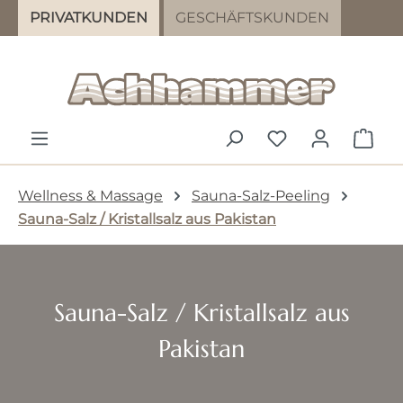
PRIVATKUNDEN
GESCHÄFTSKUNDEN
Zum Hauptinhalt springen
DU HAST 0 PR
WAR
Wellness & Massage
Sauna-Salz-Peeling
Sauna-Salz / Kristallsalz aus Pakistan
Sauna-Salz / Kristallsalz aus
Pakistan