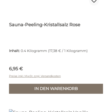
Sauna-Peeling-Kristallsalz Rose
Inhalt:
0.4 Kilogramm
(17,38 € / 1 Kilogramm)
Regulärer Preis:
6,95 €
Preise inkl. MwSt. zzgl. Versandkosten
IN DEN WARENKORB