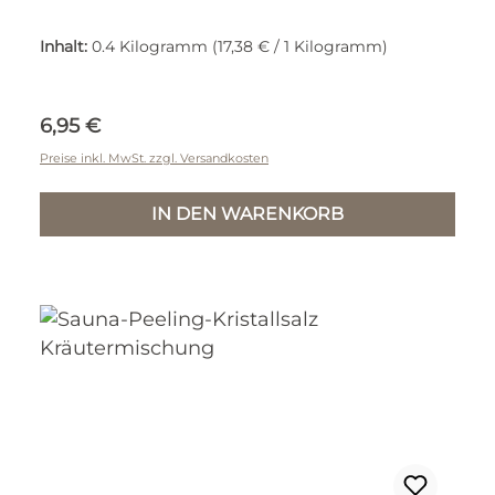
Inhalt:
0.4 Kilogramm
(17,38 € / 1 Kilogramm)
Regulärer Preis:
6,95 €
Preise inkl. MwSt. zzgl. Versandkosten
IN DEN WARENKORB