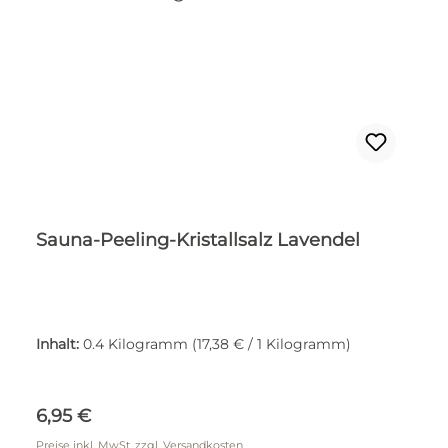
Sauna-Peeling-Kristallsalz Lavendel
Inhalt:
0.4 Kilogramm
(17,38 € / 1 Kilogramm)
Regulärer Preis:
6,95 €
Preise inkl. MwSt. zzgl. Versandkosten