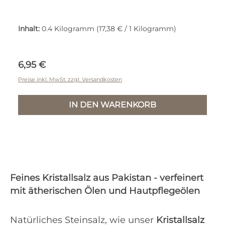
Inhalt:
0.4 Kilogramm
(17,38 € / 1 Kilogramm)
Regulärer Preis:
6,95 €
Preise inkl. MwSt. zzgl. Versandkosten
IN DEN WARENKORB
Feines Kristallsalz aus Pakistan - verfeinert
mit ätherischen Ölen und Hautpflegeölen
Natürliches Steinsalz, wie unser
Kristallsalz