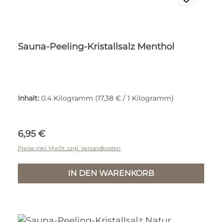
Sauna-Peeling-Kristallsalz Menthol
Inhalt:
0.4 Kilogramm
(17,38 € / 1 Kilogramm)
Regulärer Preis:
6,95 €
Preise inkl. MwSt. zzgl. Versandkosten
IN DEN WARENKORB