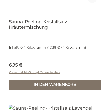
Sauna-Peeling-Kristallsalz
Kräutermischung
Inhalt:
0.4 Kilogramm
(17,38 € / 1 Kilogramm)
Regulärer Preis:
6,95 €
Preise inkl. MwSt. zzgl. Versandkosten
IN DEN WARENKORB