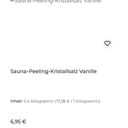
Sauna-Peeling-Kristallsalz Vanille
Inhalt:
0.4 Kilogramm
(17,38 € / 1 Kilogramm)
Regulärer Preis:
6,95 €