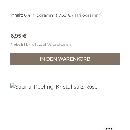
Inhalt:
0.4 Kilogramm
(17,38 € / 1 Kilogramm)
Regulärer Preis:
6,95 €
Preise inkl. MwSt. zzgl. Versandkosten
IN DEN WARENKORB