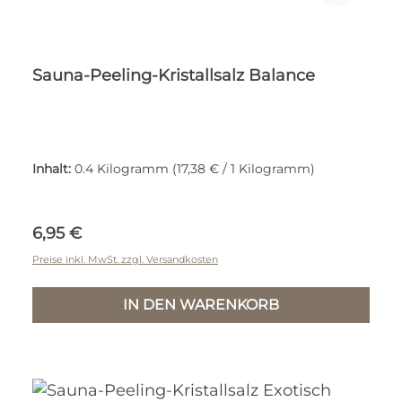
Sauna-Peeling-Kristallsalz Balance
Inhalt:
0.4 Kilogramm
(17,38 € / 1 Kilogramm)
Regulärer Preis:
6,95 €
Preise inkl. MwSt. zzgl. Versandkosten
IN DEN WARENKORB