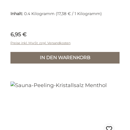
Inhalt:
0.4 Kilogramm
(17,38 € / 1 Kilogramm)
Regulärer Preis:
6,95 €
Preise inkl. MwSt. zzgl. Versandkosten
IN DEN WARENKORB