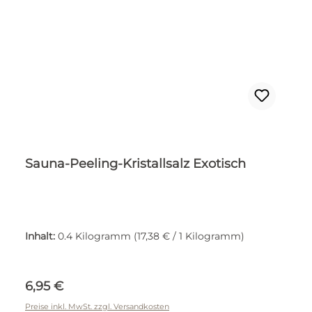
Sauna-Peeling-Kristallsalz Exotisch
Inhalt:
0.4 Kilogramm
(17,38 € / 1 Kilogramm)
Regulärer Preis:
6,95 €
Preise inkl. MwSt. zzgl. Versandkosten