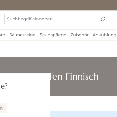
ste
Saunasteine
Saunapflege
Zubehör
Abkühlung
Saunaöfen Finnisch
de?
IN