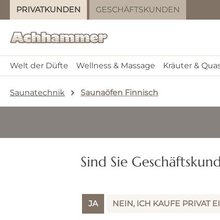
PRIVATKUNDEN
GESCHÄFTSKUNDEN
m Hauptinhalt springen
Zur Suche springen
Zur Hauptnavigation springen
Welt der Düfte
Wellness & Massage
Kräuter & Qua
Saunatechnik
Saunaöfen Finnisch
Sind Sie Geschäftskun
JA
NEIN, ICH KAUFE PRIVAT E
Keine Produkte gefunden.