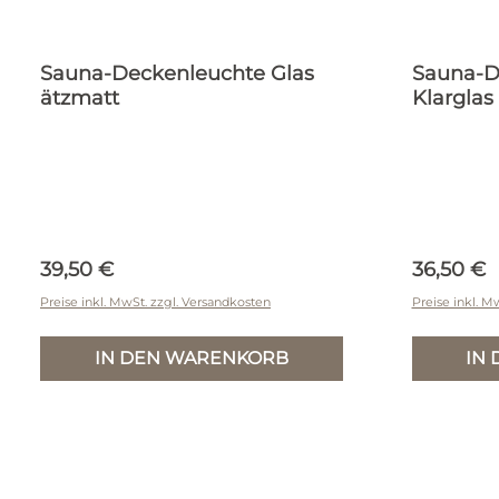
Sauna-Deckenleuchte Glas
Sauna-D
ätzmatt
Klarglas
Regulärer Preis:
Reguläre
39,50 €
36,50 €
Preise inkl. MwSt. zzgl. Versandkosten
Preise inkl. M
IN DEN WARENKORB
IN