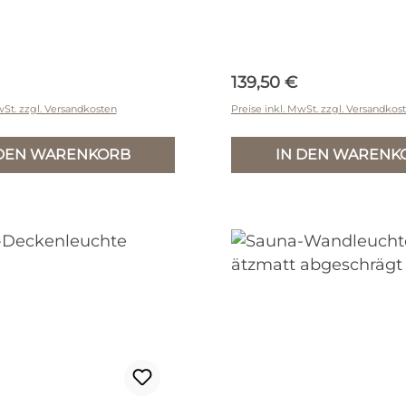
r Preis:
Regulärer Preis:
139,50 €
wSt. zzgl. Versandkosten
Preise inkl. MwSt. zzgl. Versandkos
 DEN WARENKORB
IN DEN WARENK