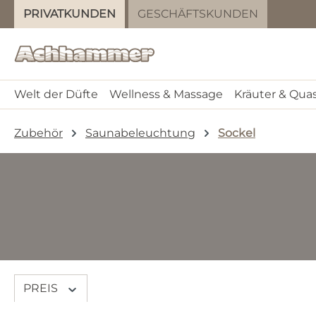
PRIVATKUNDEN
GESCHÄFTSKUNDEN
m Hauptinhalt springen
Zur Suche springen
Zur Hauptnavigation springen
Welt der Düfte
Wellness & Massage
Kräuter & Qua
Zubehör
Saunabeleuchtung
Sockel
PREIS