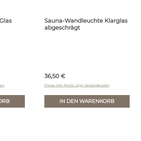
Glas
Sauna-Wandleuchte Klarglas
abgeschrägt
Regulärer Preis:
36,50 €
ten
Preise inkl. MwSt. zzgl. Versandkosten
ORB
IN DEN WARENKORB