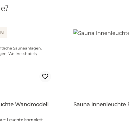
de?
IN
ntliche Saunaanlagen,
gen, Wellnesshotels,
uchte Wandmodell
Sauna Innenleuchte 
te:
Leuchte komplett