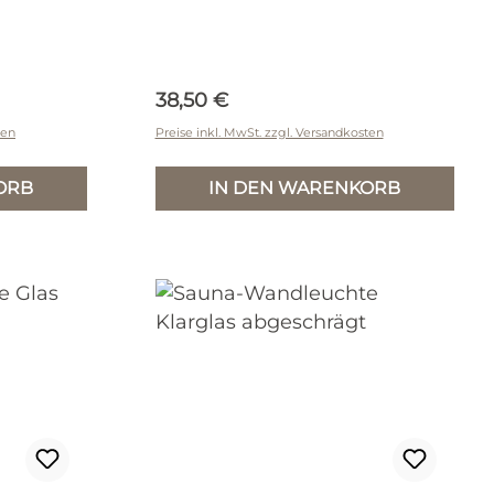
Regulärer Preis:
38,50 €
ten
Preise inkl. MwSt. zzgl. Versandkosten
ORB
IN DEN WARENKORB