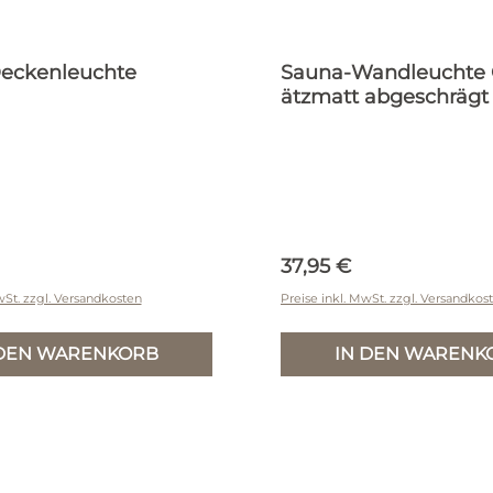
eckenleuchte
Sauna-Wandleuchte 
ätzmatt abgeschrägt
r Preis:
Regulärer Preis:
37,95 €
wSt. zzgl. Versandkosten
Preise inkl. MwSt. zzgl. Versandkos
 DEN WARENKORB
IN DEN WARENK