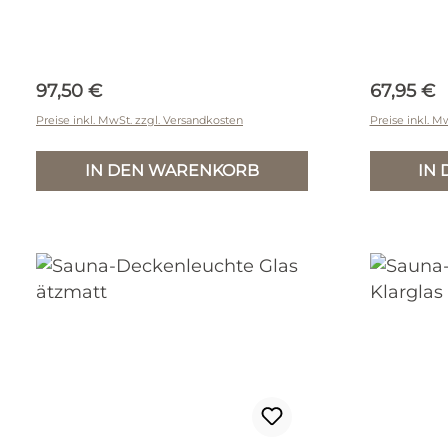
Regulärer Preis:
Reguläre
97,50 €
67,95 €
Preise inkl. MwSt. zzgl. Versandkosten
Preise inkl. M
IN DEN WARENKORB
IN