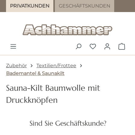
PRIVATKUNDEN
GESCHÄFTSKUNDEN
Zum Hauptinhalt springen
DU HAST 0 PR
WAR
Zubehör
Textilien/Frottee
Bademantel & Saunakilt
Sauna-Kilt Baumwolle mit
Druckknöpfen
Achhammer
Sind Sie Geschäftskunde?
Bildergalerie überspringen