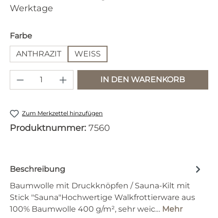
Werktage
auswählen
Farbe
ANTHRAZIT
WEISS
Produkt Anzahl: Gib den gewünschten 
IN DEN WARENKORB
Zum Merkzettel hinzufügen
Produktnummer:
7560
Beschreibung
Baumwolle mit Druckknöpfen / Sauna-Kilt mit
Stick "Sauna"Hochwertige Walkfrottierware aus
100% Baumwolle 400 g/m², sehr weic…
Mehr