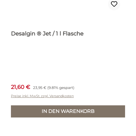
Desalgin ® Jet / 1 l Flasche
Verkaufspreis:
Regulärer Preis:
21,60 €
23,95 €
(9.81% gespart)
Preise inkl. MwSt. zzgl. Versandkosten
IN DEN WARENKORB