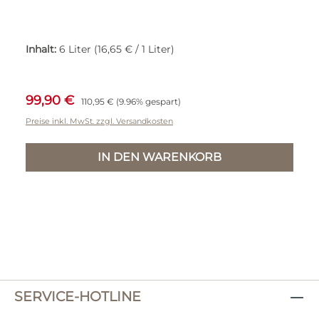
Inhalt:
6 Liter
(16,65 € / 1 Liter)
Verkaufspreis:
Regulärer Preis:
99,90 €
110,95 €
(9.96% gespart)
Preise inkl. MwSt. zzgl. Versandkosten
IN DEN WARENKORB
SERVICE-HOTLINE