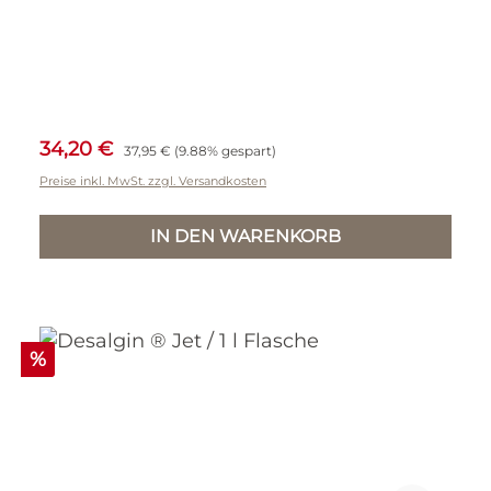
Verkaufspreis:
Regulärer Preis:
34,20 €
37,95 €
(9.88% gespart)
Preise inkl. MwSt. zzgl. Versandkosten
IN DEN WARENKORB
Rabatt
%