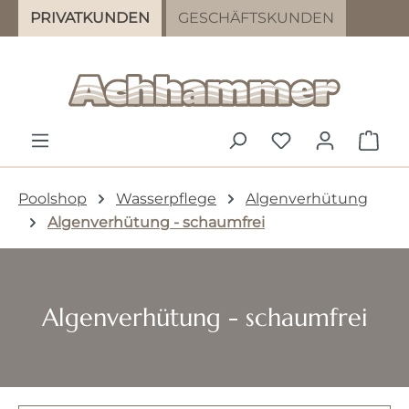
PRIVATKUNDEN
GESCHÄFTSKUNDEN
Zum Hauptinhalt springen
DU HAST 0 PR
WAR
Poolshop
Wasserpflege
Algenverhütung
Algenverhütung - schaumfrei
Algenverhütung - schaumfrei