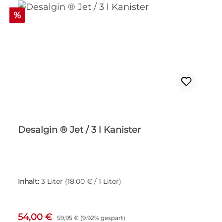
Rabatt
%
Desalgin ® Jet / 3 l Kanister
Inhalt:
3 Liter
(18,00 € / 1 Liter)
Verkaufspreis:
Regulärer Preis:
54,00 €
59,95 €
(9.92% gespart)