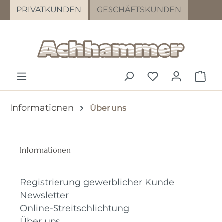
PRIVATKUNDEN
GESCHÄFTSKUNDEN
Zum Hauptinhalt springen
DU HAST 0 PR
WAR
Informationen
Über uns
Informationen
Registrierung gewerblicher Kunde
Newsletter
Online-Streitschlichtung
Über uns