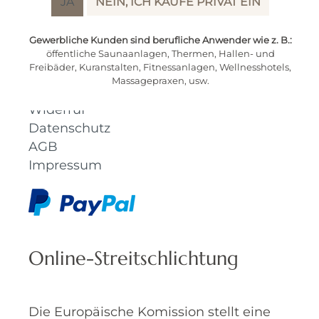
JA
NEIN, ICH KAUFE PRIVAT EIN
Zahlungsmöglichkeiten
Hilfe / Support
Gewerbliche Kunden sind berufliche Anwender wie z. B.:
Kontakt
öffentliche Saunaanlagen, Thermen, Hallen- und
Freibäder, Kuranstalten, Fitnessanlagen, Wellnesshotels,
Lieferung / Versand
Massagepraxen, usw.
Rückgabe
Widerruf
Datenschutz
AGB
Impressum
Online-Streitschlichtung
Die Europäische Komission stellt eine