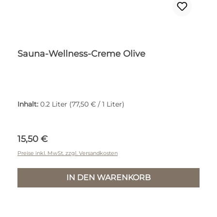
Sauna-Wellness-Creme Olive
Inhalt:
0.2 Liter
(77,50 € / 1 Liter)
Regulärer Preis:
15,50 €
Preise inkl. MwSt. zzgl. Versandkosten
IN DEN WARENKORB