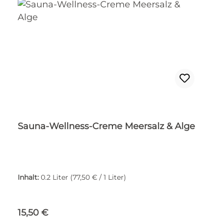
Sauna-Wellness-Creme Meersalz & Alge
Inhalt:
0.2 Liter
(77,50 € / 1 Liter)
Regulärer Preis:
15,50 €