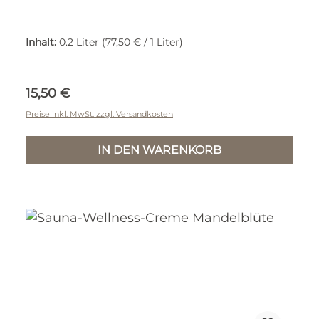
Inhalt:
0.2 Liter
(77,50 € / 1 Liter)
Regulärer Preis:
15,50 €
Preise inkl. MwSt. zzgl. Versandkosten
IN DEN WARENKORB