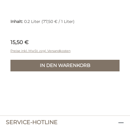
Inhalt:
0.2 Liter
(77,50 € / 1 Liter)
Regulärer Preis:
15,50 €
Preise inkl. MwSt. zzgl. Versandkosten
IN DEN WARENKORB
SERVICE-HOTLINE