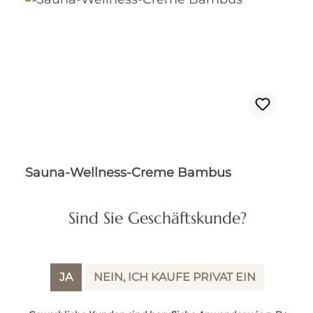
Sauna-Wellness-Creme Bambus
Sind Sie Geschäftskunde?
Inhalt:
0.2 Liter
(77,50 € / 1 Liter)
JA
NEIN, ICH KAUFE PRIVAT EIN
Regulärer Preis:
15,50 €