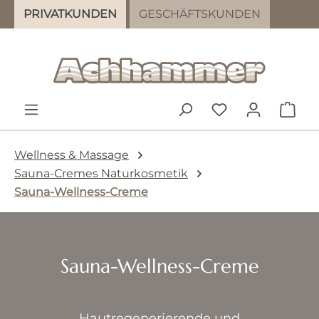
PRIVATKUNDEN
GESCHÄFTSKUNDEN
Zum Hauptinhalt springen
DU HAST 0 PR
WAR
Wellness & Massage
Sauna-Cremes Naturkosmetik
Sauna-Wellness-Creme
Sauna-Wellness-Creme
Hautregenerierende und