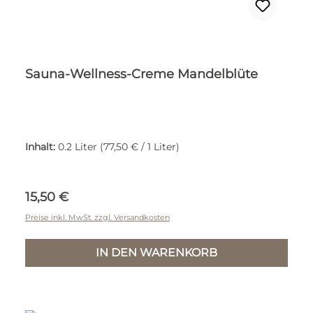
Sauna-Wellness-Creme Mandelblüte
Inhalt:
0.2 Liter
(77,50 € / 1 Liter)
Regulärer Preis:
15,50 €
Preise inkl. MwSt. zzgl. Versandkosten
IN DEN WARENKORB