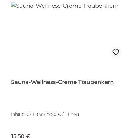
Sauna-Wellness-Creme Traubenkern
Inhalt:
0.2 Liter
(77,50 € / 1 Liter)
Regulärer Preis:
15,50 €