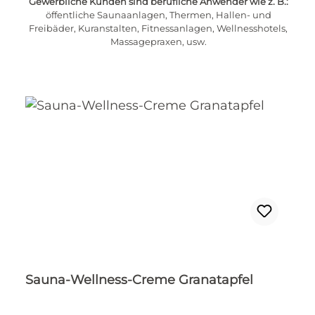
Gewerbliche Kunden sind berufliche Anwender wie z. B.:
Preise inkl. MwSt. zzgl. Versandkosten
öffentliche Saunaanlagen, Thermen, Hallen- und
Freibäder, Kuranstalten, Fitnessanlagen, Wellnesshotels,
IN DEN WARENKORB
Massagepraxen, usw.
Sauna-Wellness-Creme Granatapfel