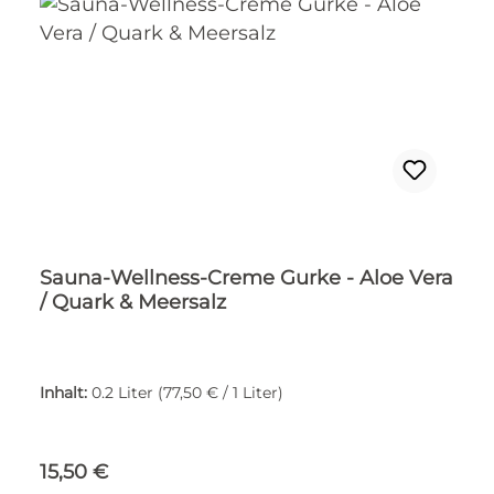
Sauna-Wellness-Creme Gurke - Aloe Vera
/ Quark & Meersalz
Inhalt:
0.2 Liter
(77,50 € / 1 Liter)
Regulärer Preis:
15,50 €