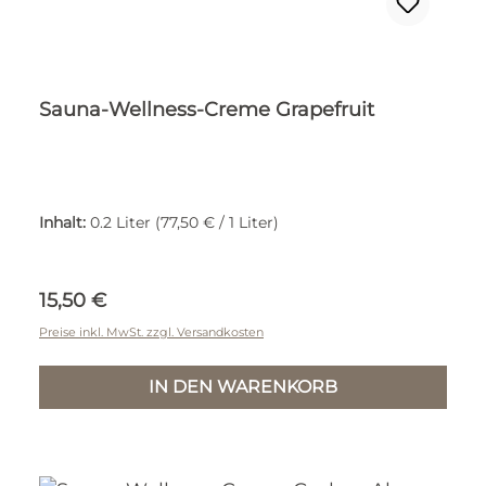
Sauna-Wellness-Creme Grapefruit
Inhalt:
0.2 Liter
(77,50 € / 1 Liter)
Regulärer Preis:
15,50 €
Preise inkl. MwSt. zzgl. Versandkosten
IN DEN WARENKORB