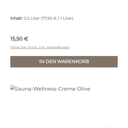
Inhalt:
0.2 Liter
(77,50 € / 1 Liter)
Regulärer Preis:
15,50 €
Preise inkl. MwSt. zzgl. Versandkosten
IN DEN WARENKORB