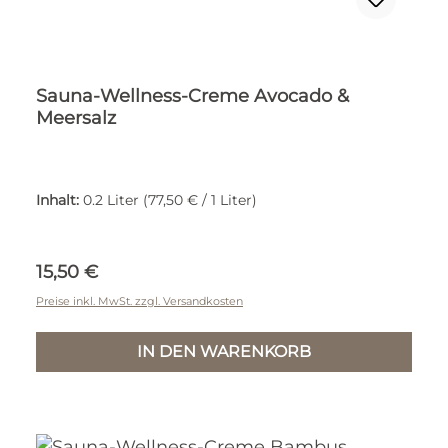
Sauna-Wellness-Creme Avocado &
Meersalz
Inhalt:
0.2 Liter
(77,50 € / 1 Liter)
Regulärer Preis:
15,50 €
Preise inkl. MwSt. zzgl. Versandkosten
IN DEN WARENKORB