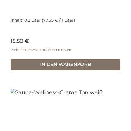
Inhalt:
0.2 Liter
(77,50 € / 1 Liter)
Regulärer Preis:
15,50 €
Preise inkl. MwSt. zzgl. Versandkosten
IN DEN WARENKORB