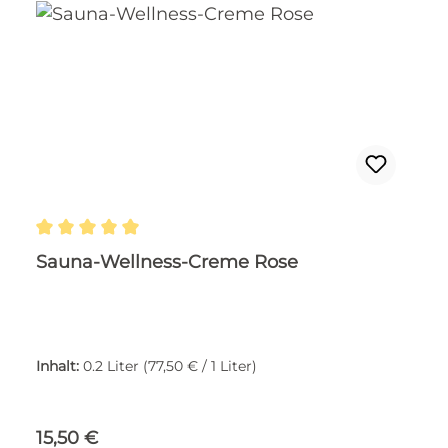
Durchschnittliche Bewertung von 5 von 5 Ste
Sauna-Wellness-Creme Rose
Inhalt:
0.2 Liter
(77,50 € / 1 Liter)
Regulärer Preis:
15,50 €