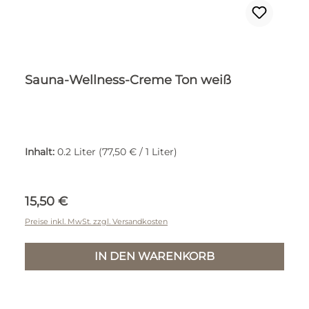
Sauna-Wellness-Creme Ton weiß
Inhalt:
0.2 Liter
(77,50 € / 1 Liter)
Regulärer Preis:
15,50 €
Preise inkl. MwSt. zzgl. Versandkosten
IN DEN WARENKORB