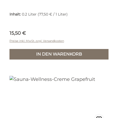
Inhalt:
0.2 Liter
(77,50 € / 1 Liter)
Regulärer Preis:
15,50 €
Preise inkl. MwSt. zzgl. Versandkosten
IN DEN WARENKORB