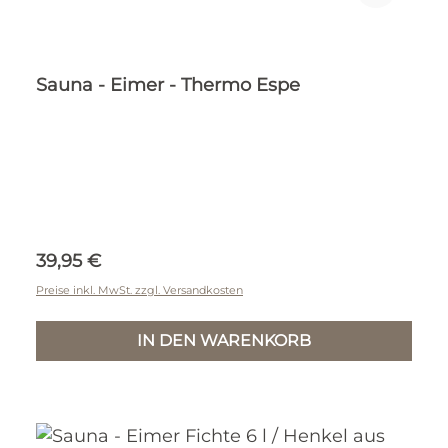
Sauna - Eimer - Thermo Espe
Regulärer Preis:
39,95 €
Preise inkl. MwSt. zzgl. Versandkosten
IN DEN WARENKORB