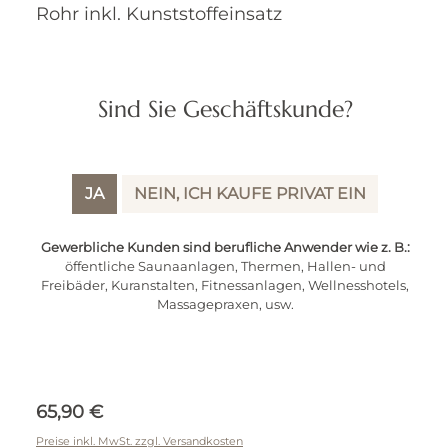
Sind Sie Geschäftskunde?
JA
NEIN, ICH KAUFE PRIVAT EIN
Sauna - Eimer Fichte 6 l / Henkel aus
Gewerbliche Kunden sind berufliche Anwender wie z. B.:
Rohr inkl. Kunststoffeinsatz
öffentliche Saunaanlagen, Thermen, Hallen- und
Freibäder, Kuranstalten, Fitnessanlagen, Wellnesshotels,
Massagepraxen, usw.
Regulärer Preis:
65,90 €
Preise inkl. MwSt. zzgl. Versandkosten