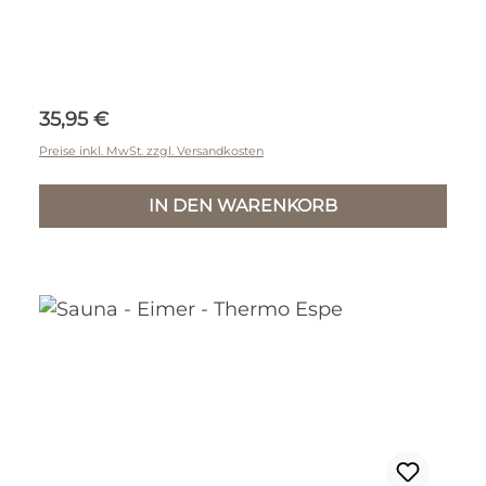
Regulärer Preis:
35,95 €
Preise inkl. MwSt. zzgl. Versandkosten
IN DEN WARENKORB