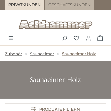
PRIVATKUNDEN
GESCHÄFTSKUNDEN
Zum Hauptinhalt springen
DU HAST 0 PR
WAR
Zubehör
Saunaeimer
Saunaeimer Holz
Saunaeimer Holz
PRODUKTE FILTERN