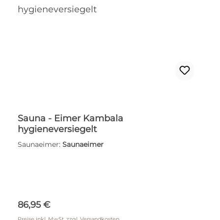
Sauna - Eimer Kambala
hygieneversiegelt
Saunaeimer:
Saunaeimer
Regulärer Preis:
86,95 €
Preise inkl. MwSt. zzgl. Versandkosten