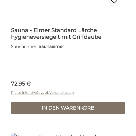
Sauna - Eimer Standard Lärche
hygieneversiegelt mit Griffdaube
Saunaeimer:
Saunaeimer
Regulärer Preis:
72,95 €
Preise inkl. MwSt. zzgl. Versandkosten
IN DEN WARENKORB