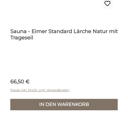
Sauna - Eimer Standard Lärche Natur mit
Trageseil
Regulärer Preis:
66,50 €
Preise inkl. MwSt. zzgl. Versandkosten
IN DEN WARENKORB