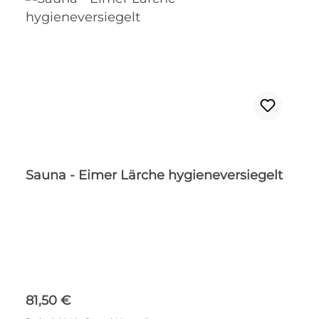
Sauna - Eimer Lärche hygieneversiegelt
Regulärer Preis:
81,50 €