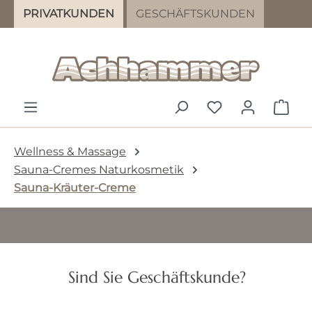
PRIVATKUNDEN
GESCHÄFTSKUNDEN
Zum Hauptinhalt springen
DU HAST 0 PR
WAR
Wellness & Massage
Sauna-Cremes Naturkosmetik
Sauna-Kräuter-Creme
Sauna-Kräuter-Creme
Sind Sie Geschäftskunde?
Leicht kühlende Creme nach altem,