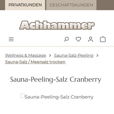
PRIVATKUNDEN
GESCHÄFTSKUNDEN
Zum Hauptinhalt springen
DU HAST 0 PR
WAR
Wellness & Massage
Sauna-Salz-Peeling
Sauna-Salz / Meersalz trocken
Sauna-Peeling-Salz Cranberry
Bildergalerie überspringen