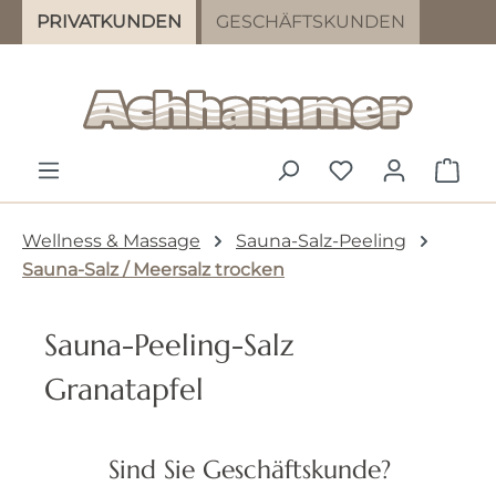
PRIVATKUNDEN
GESCHÄFTSKUNDEN
Zum Hauptinhalt springen
DU HAST 0 PR
WAR
Wellness & Massage
Sauna-Salz-Peeling
Sauna-Salz / Meersalz trocken
Sauna-Peeling-Salz
Granatapfel
Bildergalerie überspringen
Sind Sie Geschäftskunde?