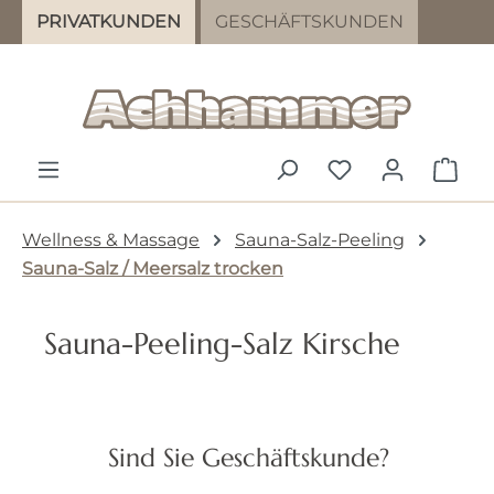
PRIVATKUNDEN
GESCHÄFTSKUNDEN
Zum Hauptinhalt springen
DU HAST 0 PR
WAR
Wellness & Massage
Sauna-Salz-Peeling
Sauna-Salz / Meersalz trocken
Sauna-Peeling-Salz Kirsche
Bildergalerie überspringen
Sind Sie Geschäftskunde?