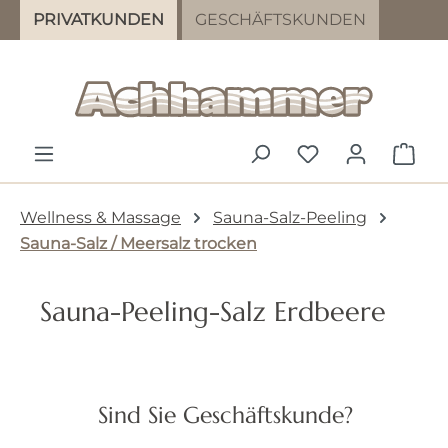
PRIVATKUNDEN
GESCHÄFTSKUNDEN
Zum Hauptinhalt springen
DU HAST 0 PR
WAR
Wellness & Massage
Sauna-Salz-Peeling
Sauna-Salz / Meersalz trocken
Sauna-Peeling-Salz Erdbeere
Bildergalerie überspringen
Sind Sie Geschäftskunde?