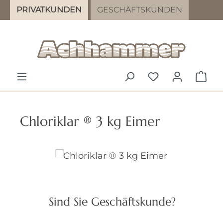
PRIVATKUNDEN
GESCHÄFTSKUNDEN
Zum Hauptinhalt springen
DU HAST 0 PR
WAR
Chloriklar ® 3 kg Eimer
Bildergalerie überspringen
Sind Sie Geschäftskunde?