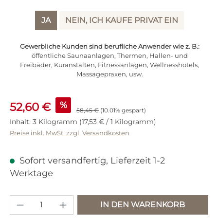
JA
NEIN, ICH KAUFE PRIVAT EIN
Gewerbliche Kunden sind berufliche Anwender wie z. B.:
öffentliche Saunaanlagen, Thermen, Hallen- und
Freibäder, Kuranstalten, Fitnessanlagen, Wellnesshotels,
Massagepraxen, usw.
Verkaufspreis:
%
52,60 €
Regulärer Preis:
58,45 €
(10.01% gespart)
Inhalt:
3 Kilogramm
(17,53 € / 1 Kilogramm)
Preise inkl. MwSt. zzgl. Versandkosten
Sofort versandfertig, Lieferzeit 1-2
Werktage
Produkt Anzahl: Gib den gewünschten 
IN DEN WARENKORB