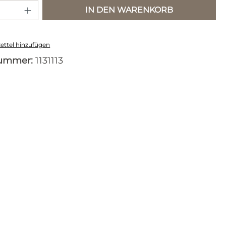
 Anzahl: Gib den gewünschten Wert e
IN DEN WARENKORB
ttel hinzufügen
nummer:
1131113