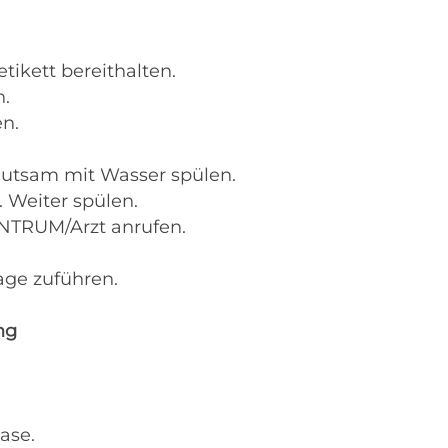
tikett bereithalten.
n.
en.
utsam mit Wasser spülen.
 Weiter spülen.
ENTRUM/Arzt anrufen.
age zuführen.
ng
ase.