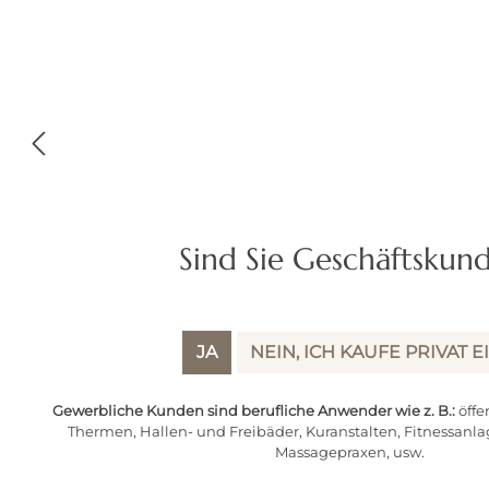
Sind Sie Geschäftskun
JA
NEIN, ICH KAUFE PRIVAT E
Gewerbliche Kunden sind berufliche Anwender wie z. B.:
öffe
Thermen, Hallen- und Freibäder, Kuranstalten, Fitnessanla
Beschreibung
Bewertungen
Produktsicherheit
Massagepraxen, usw.