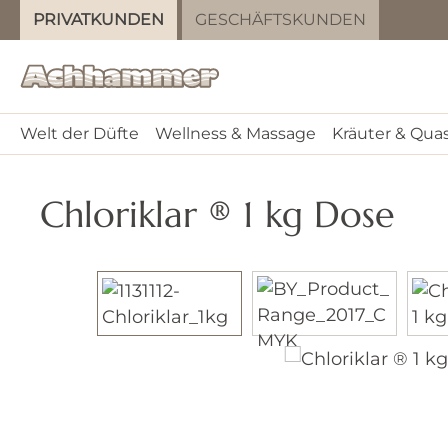
PRIVATKUNDEN
GESCHÄFTSKUNDEN
m Hauptinhalt springen
Zur Suche springen
Zur Hauptnavigation springen
Welt der Düfte
Wellness & Massage
Kräuter & Qua
Chloriklar ® 1 kg Dose
Bildergalerie überspringen