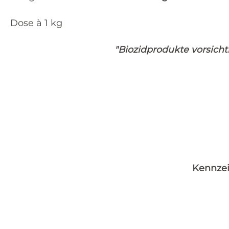
Dose à 1 kg
"Biozidprodukte vorsich
Kennzei