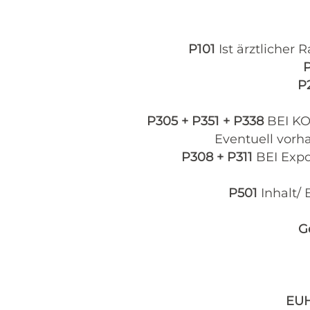
P101
Ist ärztlicher 
P
P305 + P351 + P338
BEI KO
Eventuell vorh
P308 + P311
BEI Expo
P501
Inhalt/
G
EU