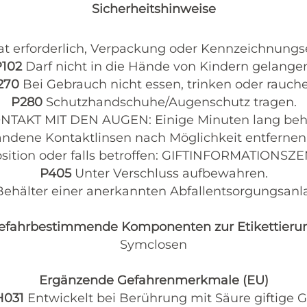
Sicherheitshinweise
Rat erforderlich, Verpackung oder Kennzeichnungse
P102
Darf nicht in die Hände von Kindern gelange
270
Bei Gebrauch nicht essen, trinken oder rauch
P280
Schutzhandschuhe/Augenschutz tragen.
NTAKT MIT DEN AUGEN: Einige Minuten lang beh
andene Kontaktlinsen nach Möglichkeit entfernen.
sition oder falls betroffen: GIFTINFORMATIONSZ
P405
Unter Verschluss aufbewahren.
 Behälter einer anerkannten Abfallentsorgungsanl
efahrbestimmende Komponenten zur Etikettieru
Symclosen
Ergänzende Gefahrenmerkmale (EU)
H031
Entwickelt bei Berührung mit Säure giftige G