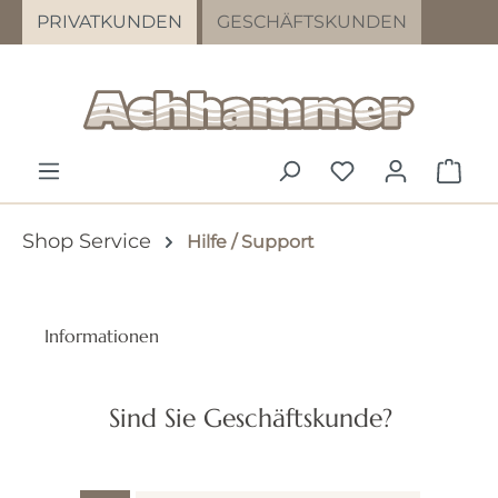
PRIVATKUNDEN
GESCHÄFTSKUNDEN
Zum Hauptinhalt springen
DU HAST 0 PR
WAR
Shop Service
Hilfe / Support
Informationen
Registrierung gewerblicher Kunde
Sind Sie Geschäftskunde?
Newsletter
Online-Streitschlichtung
Über uns