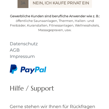
JA
NEIN, ICH KAUFE PRIVAT EIN
Zahlungsmöglichkeiten
Hilfe / Support
Gewerbliche Kunden sind berufliche Anwender wie z. B.:
Kontakt
öffentliche Saunaanlagen, Thermen, Hallen- und
Lieferung / Versand
Freibäder, Kuranstalten, Fitnessanlagen, Wellnesshotels,
Massagepraxen, usw.
Rückgabe
Widerruf
Datenschutz
AGB
Impressum
Hilfe / Support
Gerne stehen wir Ihnen für Rückfragen