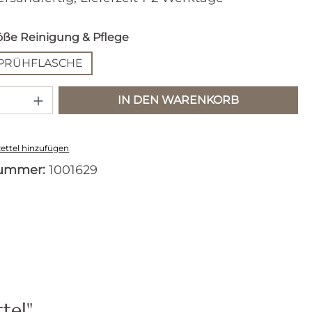
auswählen
ße Reinigung & Pflege
SPRÜHFLASCHE
 Anzahl: Gib den gewünschten Wert e
IN DEN WARENKORB
ttel hinzufügen
nummer:
1001629
tel"