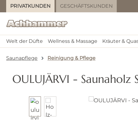
PRIVATKUNDEN
GESCHÄFTSKUNDEN
m Hauptinhalt springen
Zur Suche springen
Zur Hauptnavigation springen
Welt der Düfte
Wellness & Massage
Kräuter & Qua
Saunapflege
Reinigung & Pflege
OULUJÄRVI - Saunaholz S
Bildergalerie überspringen