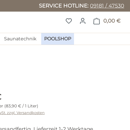
SERVICE HOTLINE:
09181 / 47530
DU HAST 0 PRODUKTE 
0,00 €
WAR
Saunatechnik
POOLSHOP
Preis:
€
ter
(83,90 € / 1 Liter)
wSt. zzgl. Versandkosten
ersandfertig, Lieferzeit 1-2 Werktage