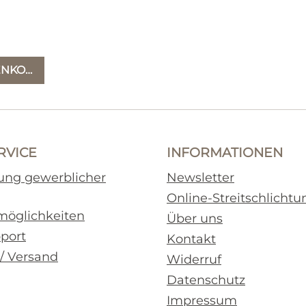
s:
ENKORB
RVICE
INFORMATIONEN
rung gewerblicher
Newsletter
Online-Streitschlichtu
möglichkeiten
Über uns
pport
Kontakt
 / Versand
Widerruf
Datenschutz
Impressum