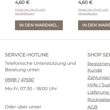
Regulärer Preis:
Regulärer Prei
4,60 €
4,60 €
Preise inkl. MwSt. zzgl.
Preise inkl. MwSt. zzgl.
Versandkosten
Versandkosten
IN DEN WARENKORB
IN DEN WAR
SERVICE-HOTLINE
SHOP SE
Telefonische Unterstützung und
Registrie
Beratung unter:
Kunde
Zahlungs
09181 / 47530
Hilfe / Su
Mo-Fr, 07:30 - 18:00 Uhr
Lieferung
Rückgabe
Oder über unser
AGB