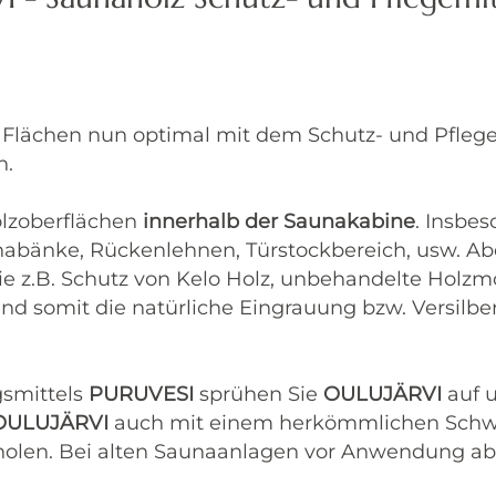
Flächen nun optimal mit dem Schutz- und Pflege
n.
olzoberflächen
innerhalb der Saunakabine
. Insbes
bänke, Rückenlehnen, Türstockbereich, usw. Abe
e z.B. Schutz von Kelo Holz, unbehandelte Holzmö
und somit die natürliche Eingrauung bzw. Versilbe
smittels
PURUVESI
sprühen Sie
OULUJÄRVI
auf u
ULUJÄRVI
auch mit einem herkömmlichen Schwa
olen. Bei alten Saunaanlagen vor Anwendung absc