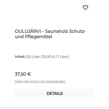
OULUJÄRVI - Saunaholz Schutz-
und Pflegemittel
Inhalt:
0.5 Liter
(75,00 € / 1 Liter)
Regulärer Preis:
37,50 €
Preise inkl. MwSt. zzgl. Versandkosten
DETAILS