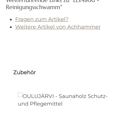
Weiterführende Links zu "LEINIKKI -
Reinigungsschwamm"
Fragen zum Artikel?
Weitere Artikel von Achhammer
Produktgalerie überspringen
Zubehör