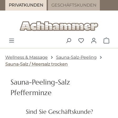
PRIVATKUNDEN
GESCHÄFTSKUNDEN
Zum Hauptinhalt springen
DU HAST 0 PR
WAR
Wellness & Massage
Sauna-Salz-Peeling
Sauna-Salz / Meersalz trocken
Sauna-Peeling-Salz
Pfefferminze
Bildergalerie überspringen
Sind Sie Geschäftskunde?