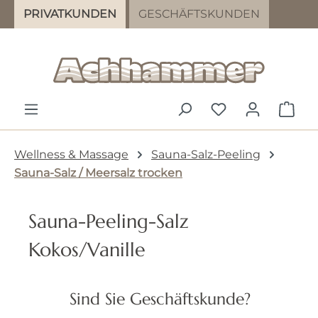
PRIVATKUNDEN
GESCHÄFTSKUNDEN
Zum Hauptinhalt springen
DU HAST 0 PR
WAR
Wellness & Massage
Sauna-Salz-Peeling
Sauna-Salz / Meersalz trocken
Sauna-Peeling-Salz
Kokos/Vanille
Sind Sie Geschäftskunde?
Bildergalerie überspringen