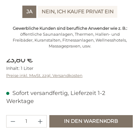
JA
NEIN, ICH KAUFE PRIVAT EIN
Gewerbliche Kunden sind berufliche Anwender wie z. B.:
öffentliche Saunaanlagen, Thermen, Hallen- und
Freibäder, Kuranstalten, Fitnessanlagen, Wellnesshotels,
Massagepraxen, usw.
Regulärer Preis:
23,80 €
Inhalt:
1 Liter
Preise inkl. MwSt. zzgl. Versandkosten
Sofort versandfertig, Lieferzeit 1-2
Werktage
Produkt Anzahl: Gib den gewünschten 
IN DEN WARENKORB