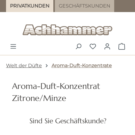
PRIVATKUNDEN
GESCHÄFTSKUNDEN
Zum Hauptinhalt springen
DU HAST 0 PR
WAR
Welt der Düfte
Aroma-Duft-Konzentrate
Aroma-Duft-Konzentrat
Zitrone/Minze
Bildergalerie überspringen
Sind Sie Geschäftskunde?