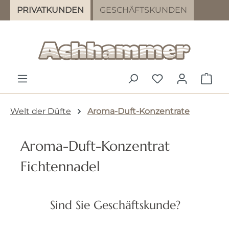
PRIVATKUNDEN
GESCHÄFTSKUNDEN
Zum Hauptinhalt springen
DU HAST 0 PR
WAR
Welt der Düfte
Aroma-Duft-Konzentrate
Aroma-Duft-Konzentrat
Fichtennadel
Bildergalerie überspringen
Sind Sie Geschäftskunde?