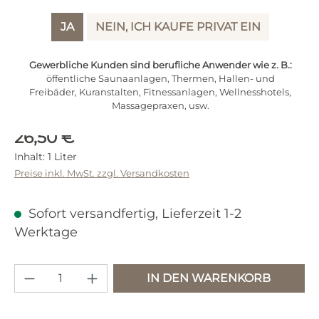
JA
NEIN, ICH KAUFE PRIVAT EIN
Gewerbliche Kunden sind berufliche Anwender wie z. B.:
öffentliche Saunaanlagen, Thermen, Hallen- und
Freibäder, Kuranstalten, Fitnessanlagen, Wellnesshotels,
Massagepraxen, usw.
Regulärer Preis:
26,50 €
Inhalt:
1 Liter
Preise inkl. MwSt. zzgl. Versandkosten
Sofort versandfertig, Lieferzeit 1-2
Werktage
Produkt Anzahl: Gib den gewünschten 
IN DEN WARENKORB