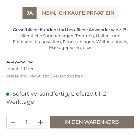
JA
NEIN, ICH KAUFE PRIVAT EIN
Gewerbliche Kunden sind berufliche Anwender wie z. B.:
öffentliche Saunaanlagen, Thermen, Hallen- und
Freibäder, Kuranstalten, Fitnessanlagen, Wellnesshotels,
Massagepraxen, usw.
Regulärer Preis:
23,80 €
Inhalt:
1 Liter
Preise inkl. MwSt. zzgl. Versandkosten
Sofort versandfertig, Lieferzeit 1-2
Werktage
Produkt Anzahl: Gib den gewünschten 
IN DEN WARENKORB