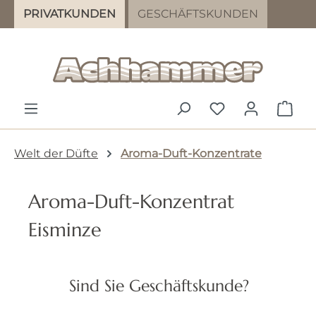
PRIVATKUNDEN
GESCHÄFTSKUNDEN
Zum Hauptinhalt springen
DU HAST 0 PR
WAR
Welt der Düfte
Aroma-Duft-Konzentrate
Aroma-Duft-Konzentrat
Eisminze
Bildergalerie überspringen
Sind Sie Geschäftskunde?