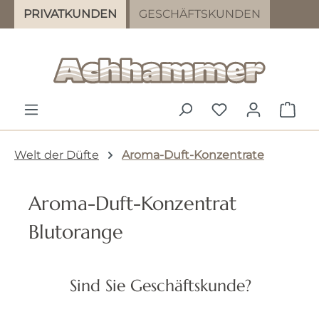
PRIVATKUNDEN
GESCHÄFTSKUNDEN
Zum Hauptinhalt springen
DU HAST 0 PR
WAR
Welt der Düfte
Aroma-Duft-Konzentrate
Aroma-Duft-Konzentrat
Blutorange
Bildergalerie überspringen
Sind Sie Geschäftskunde?