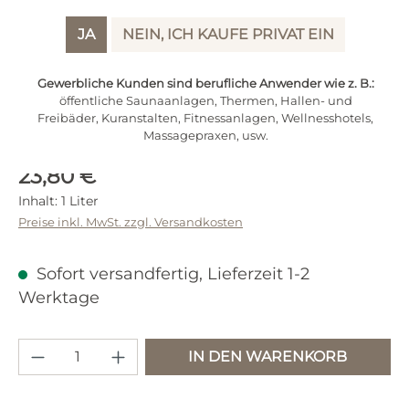
JA
NEIN, ICH KAUFE PRIVAT EIN
Gewerbliche Kunden sind berufliche Anwender wie z. B.:
öffentliche Saunaanlagen, Thermen, Hallen- und
Freibäder, Kuranstalten, Fitnessanlagen, Wellnesshotels,
Massagepraxen, usw.
Regulärer Preis:
23,80 €
Inhalt:
1 Liter
Preise inkl. MwSt. zzgl. Versandkosten
Sofort versandfertig, Lieferzeit 1-2
Werktage
Produkt Anzahl: Gib den gewünschten 
IN DEN WARENKORB