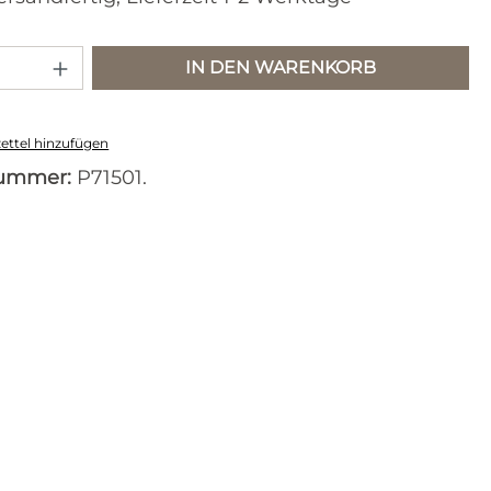
 Anzahl: Gib den gewünschten Wert e
IN DEN WARENKORB
ttel hinzufügen
nummer:
P71501.