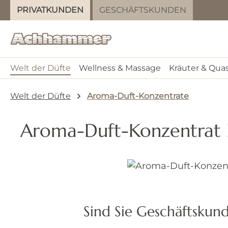
PRIVATKUNDEN
GESCHÄFTSKUNDEN
m Hauptinhalt springen
Zur Suche springen
Zur Hauptnavigation springen
Welt der Düfte
Wellness & Massage
Kräuter & Qua
Welt der Düfte
Aroma-Duft-Konzentrate
Aroma-Duft-Konzentrat 
Bildergalerie überspringen
Sind Sie Geschäftskun