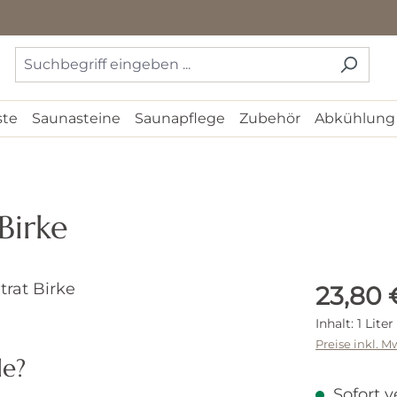
ste
Saunasteine
Saunapflege
Zubehör
Abkühlung
Birke
Regulärer 
23,80 
Inhalt:
1 Liter
Preise inkl. M
de?
Sofort v