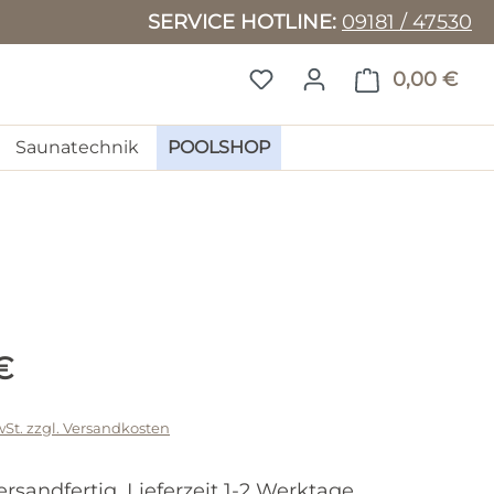
SERVICE HOTLINE:
09181 / 47530
DU HAST 0 PRODUKTE 
0,00 €
WAR
Saunatechnik
POOLSHOP
Preis:
€
wSt. zzgl. Versandkosten
ersandfertig, Lieferzeit 1-2 Werktage