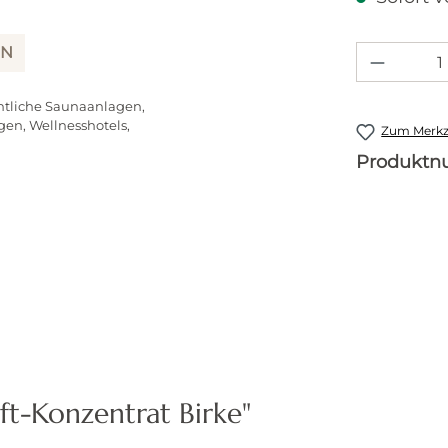
IN
Produkt
ntliche Saunaanlagen,
gen, Wellnesshotels,
Zum Merkze
Produkt
t-Konzentrat Birke"