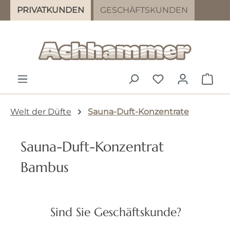
PRIVATKUNDEN
GESCHÄFTSKUNDEN
Zum Hauptinhalt springen
DU HAST 0 PR
WAR
Welt der Düfte
Sauna-Duft-Konzentrate
Sauna-Duft-Konzentrat
Bambus
Bildergalerie überspringen
Sind Sie Geschäftskunde?