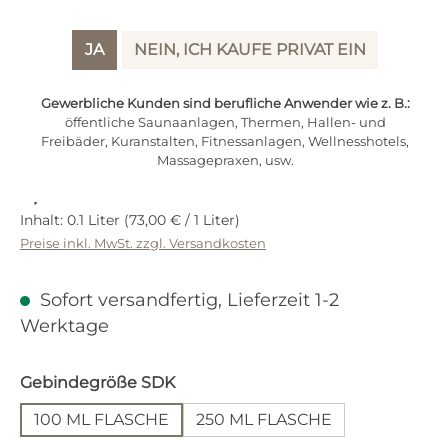
JA
NEIN, ICH KAUFE PRIVAT EIN
Gewerbliche Kunden sind berufliche Anwender wie z. B.:
öffentliche Saunaanlagen, Thermen, Hallen- und
Freibäder, Kuranstalten, Fitnessanlagen, Wellnesshotels,
Massagepraxen, usw.
Regulärer Preis:
7,30 €
Inhalt:
0.1 Liter
(73,00 € / 1 Liter)
Preise inkl. MwSt. zzgl. Versandkosten
Sofort versandfertig, Lieferzeit 1-2
Werktage
auswählen
Gebindegröße SDK
100 ML FLASCHE
250 ML FLASCHE