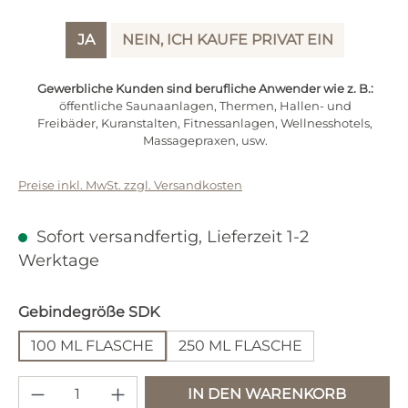
JA
NEIN, ICH KAUFE PRIVAT EIN
Gewerbliche Kunden sind berufliche Anwender wie z. B.:
öffentliche Saunaanlagen, Thermen, Hallen- und
Freibäder, Kuranstalten, Fitnessanlagen, Wellnesshotels,
Regulärer Preis:
7,30 €
Massagepraxen, usw.
Inhalt:
0.1 Liter
(73,00 € / 1 Liter)
Preise inkl. MwSt. zzgl. Versandkosten
Sofort versandfertig, Lieferzeit 1-2
Werktage
auswählen
Gebindegröße SDK
100 ML FLASCHE
250 ML FLASCHE
Produkt Anzahl: Gib den gewünschten 
IN DEN WARENKORB