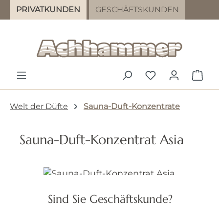
PRIVATKUNDEN
GESCHÄFTSKUNDEN
Zum Hauptinhalt springen
DU HAST 0 PR
WAR
Welt der Düfte
Sauna-Duft-Konzentrate
Sauna-Duft-Konzentrat Asia
Bildergalerie überspringen
Sind Sie Geschäftskunde?